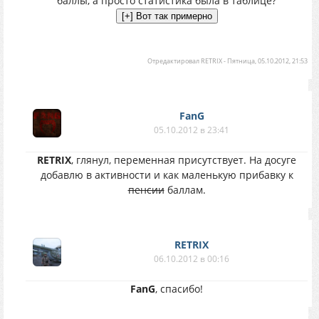
баллы, а просто статистика была в таблице?
Отредактировал
RETRIX
-
Пятница, 05.10.2012, 21:53
FanG
05.10.2012 в 23:41
RETRIX
, глянул, переменная присутствует. На досуге
добавлю в активности и как маленькую прибавку к
пенсии
баллам.
RETRIX
06.10.2012 в 00:16
FanG
, спасибо!