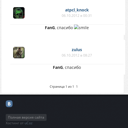
atpcl_knock
06.10.2012 в 00:31
FanG
, спасибо
zulus
06.10.2012 в 08:27
FanG
, спасибо
Страница
1
из
1
1
Полная версия сайта
Хостинг от
uCoz