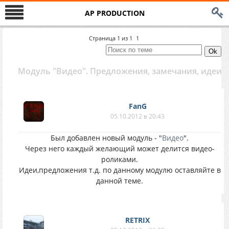
AP PRODUCTION
Страница
1
из
1
1
Модуль "Видео". Предложения, замечания, идеи
FanG
05.10.2012 в 20:43
Был добавлен новый модуль - "
Видео
".
Через него каждый желающий может делится видео-
роликами.
Идеи,предложения т.д. по данному модулю оставляйте в
данной теме.
RETRIX