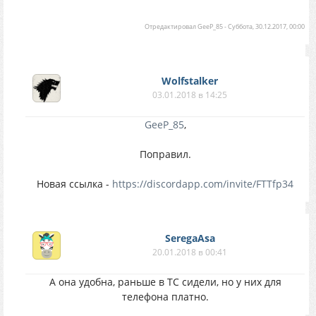
Отредактировал
GeeP_85
-
Суббота, 30.12.2017, 00:00
Wolfstalker
03.01.2018 в 14:25
GeeP_85
,
Поправил.
Новая ссылка -
https://discordapp.com/invite/FTTfp34
SeregaAsa
20.01.2018 в 00:41
А она удобна, раньше в ТС сидели, но у них для
телефона платно.