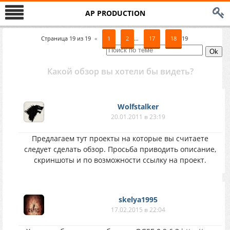
AP PRODUCTION
Страница
19
из
19
«
1
2
…
17
18
19
Какой обзор вы хотели бы видеть?
Wolfstalker
20.01.2011 в 23:19
Предлагаем тут проекты на которые вы считаете
следует сделать обзор. Просьба приводить описание,
скриншоты и по возможности ссылку на проект.
skelya1995
17.02.2015 в 22:04