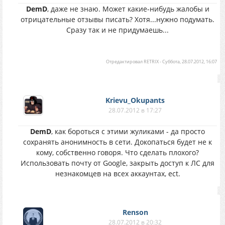
DemD
, даже не знаю. Может какие-нибудь жалобы и
отрицательные отзывы писать? Хотя...нужно подумать.
Сразу так и не придумаешь...
Отредактировал
RETRIX
-
Суббота, 28.07.2012, 16:07
Krievu_Okupants
28.07.2012 в 17:27
DemD
, как бороться с этими жуликами - да просто
сохранять анонимность в сети. Докопаться будет не к
кому, собственно говоря. Что сделать плохого?
Использовать почту от Google, закрыть доступ к ЛС для
незнакомцев на всех аккаунтах, ect.
Renson
28.07.2012 в 20:32