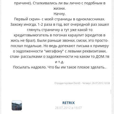
причине). Сталкивались ли вы лично с подобным в
жизни.
Начну.
Первый скрин- с моей страницы в одноклассниках.
Захожу иногда, 1-2 раза в год, вот очередной раз зашел
глянуть страничку а тут уже какой то
кредитовымогатель в погонах караулит (кредитов в
жись не брал). Были раньше звонки, смски, это просто-
послал подальше. Но ведь допекают письма к примеру
о задолженности "мегафону" с левыми реквизитами,
спам- рассылками о задолженности на каком то ДОМ.тв
и т.д.
Посылать надоело. Что бы им такое плохое зделать..
Отредактировал
DemD
-
Четверг, 26.07.2012, 02:04
RETRIX
28.07.2012 в 16:07