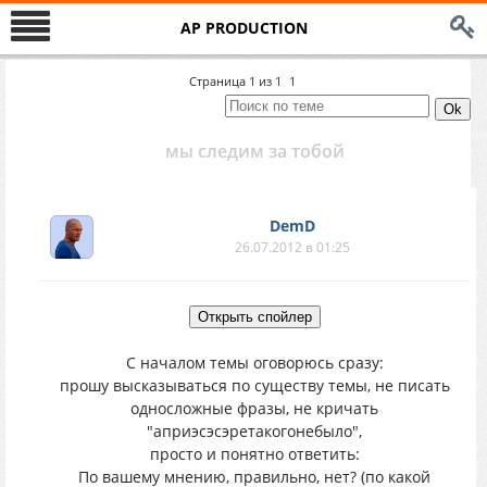
AP PRODUCTION
Страница
1
из
1
1
мы следим за тобой
DemD
26.07.2012 в 01:25
С началом темы оговорюсь сразу:
прошу высказываться по существу темы, не писать
односложные фразы, не кричать
"априэсэсэретакогонебыло",
просто и понятно ответить:
По вашему мнению, правильно, нет? (по какой