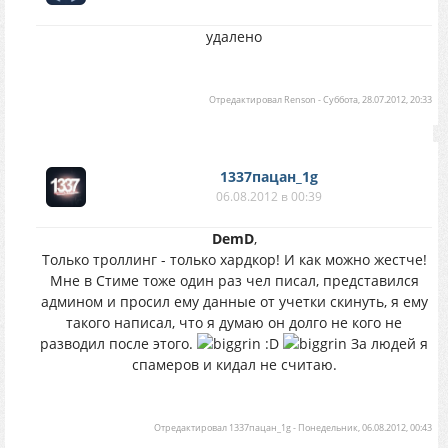
удалено
Отредактировал
Renson
-
Суббота, 28.07.2012, 20:33
1337пацан_1g
06.08.2012 в 00:39
DemD
,
Только троллинг - только хардкор! И как можно жестче!
Мне в Стиме тоже один раз чел писал, представился
админом и просил ему данные от учетки скинуть, я ему
такого написал, что я думаю он долго не кого не
разводил после этого.
:D
За людей я
спамеров и кидал не считаю.
Отредактировал
1337пацан_1g
-
Понедельник, 06.08.2012, 00:43