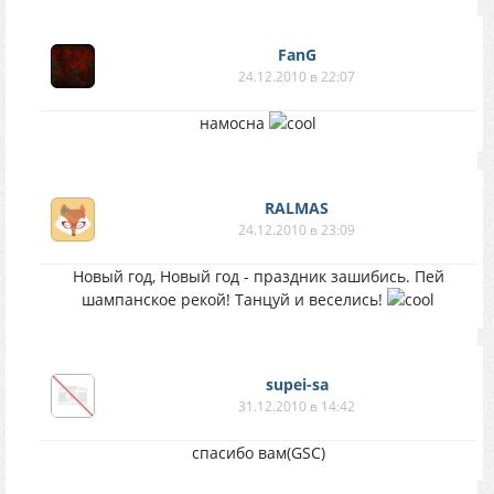
FanG
24.12.2010 в 22:07
намосна
RALMAS
24.12.2010 в 23:09
Новый год, Новый год - праздник зашибись. Пей
шампанское рекой! Танцуй и веселись!
supei-sa
31.12.2010 в 14:42
спасибо вам(GSC)