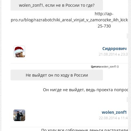
wolen_zonf1, если не в России то где?
http://ap-
pro.ru/blog/razrabotchiki_areal_vinjat_v_zamorozke_ikh_kick
25-730
Сидорович
21.08.2014 в 23:35
Цитата
wolen_zonf1
(
)
Не выйдет он по ходу в России
Он нигде не выйдет, ведь проекта попрост
wolen_zonf1
22.08.2014 в 11:48
По ходу все собранные деньги растратили ,