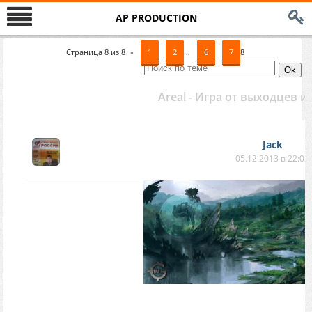
AP PRODUCTION
Страница
8
из
8
«
1
2
…
6
7
8
Areal - Игра от выходцев и
Jack
05.12.2013 в 22:05