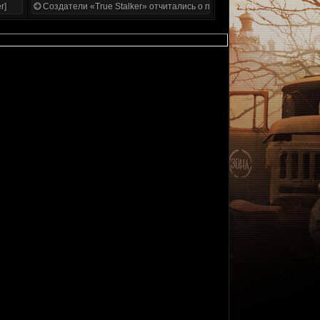
r]
Создатели «True Stalker» отчитались о проделанной работе