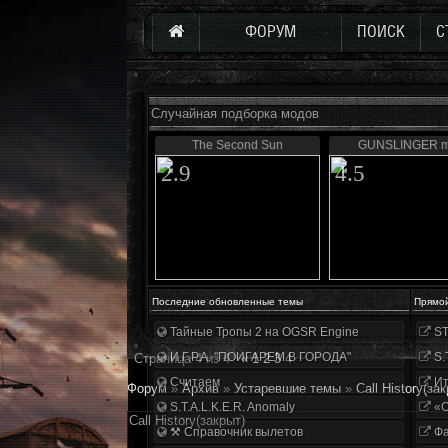
ФОРУМ
ПОИСК
С
Случайная подборка модов
The Second Sun
GUNSLINGER 
2.9
4.5
Последние обновленные темы
Прямо
Тайные Тропы 2 на OGSR Engine
ST
И.Г.Р.А. "ПОИГАРЕМ В ГОРОДА"
S.
Страница
4
из
4
«
1
2
3
4
Считаем
Ит
Форум
»
Архив
»
Устаревшие темы
»
Call History(за
S.T.A.L.K.E.R. Anomaly
«О
Call History(закрыт)
⚒ Справочник вылетов
Фа