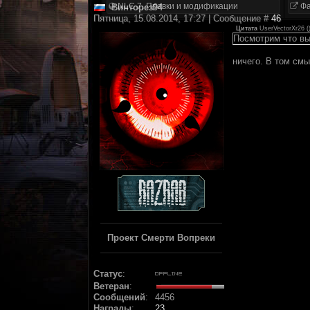
NLC 7. Правки и модификации
Фа
Винторез94
Пятница, 15.08.2014, 17:27 | Сообщение #
46
Цитата
UserVectorXr26
(
Посмотрим что вы
ничего. В том смы
Проект Смерти Вопреки
Статус
:
Ветеран
:
Сообщений
:
4456
Награды
:
23