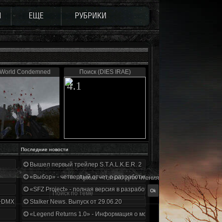
Ы
ЕЩЕ
РУБРИКИ
 World Condemned
Поиск (DIES IRAE)
4.1
Последние новости
Вышел первый трейлер S.T.A.L.K.E.R. 2
«Выбор» - четвертый отчет о разработке!
Архив - только для чтения
«SFZ Project» - полная версия в разработке!
+DMX 1.3.5.ООП.МА.К.
Stalker News. Выпуск от 29.06.20
«Legend Returns 1.0» - Информация о моде за июнь 2020