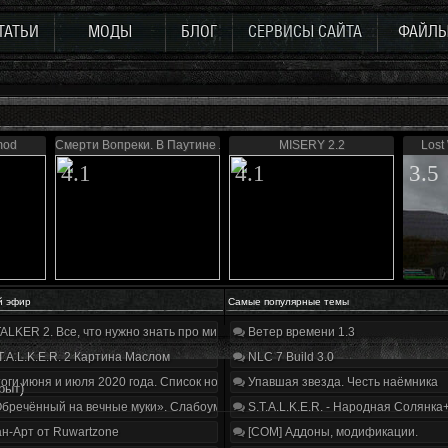
ТАТЬИ
МОДЫ
БЛОГ
СЕРВИСЫ САЙТА
ФАЙЛ
mod
Смерти Вопреки. В Паутине лжи
MISERY 2.2
Lost
4.1
4.1
3.5
й эфир
Самые популярные темы
ALKER 2. Все, что нужно знать про мир, геймплей и сюжет | Разбор трейлера
Ветер времени 1.3
T.A.L.K.E.R. 2 Картина Маслом
NLC 7 Build 3.0
оги июня и июля 2020 года. Список нововведений
Упавшая звезда. Честь наёмника
крыт)
бречённый на вечные муки». Слабоумие и отвага
S.T.A.L.K.E.R. - Народная Солянка
н-Арт от Ruwartzone
[COM] Аддоны, модификации.