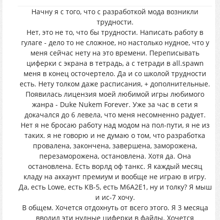
Начну я с того, что с разработкой мода возникли
трудности.
Нет, это не то, что бы трудности. Написать работу в
гулаге - дело то не сложное, но настолько нудное, что у
меня сейчас нету на это времени. Переписывать
циферки с экрана в тетрадь, а с тетради в all.spawn
меня в конец осточертело. Да и со школой трудности
есть. Нету толком даже расписания, + дополнительные.
Появилась лицензия моей любимой игры любимого
жанра - Duke Nukem Forever. Уже за час в сети я
докачался до 6 левела, что меня несомненно радует.
Нет я не бросаю работу над модом на пол-пути, я не из
таких. я не говорю и не думаю о том, что разработка
провалена, закончена, завершена, заморожена,
перезаморожена, остановлена. Хотя да. Она
остановлена. Есть ворлд оф танкс. Я каждый месяц
кладу на аккаунт премиум и вообще не играю в игру.
Да, есть Lowe, есть КВ-5, есть M6A2E1, ну и толку? Я мыш
и ис-7 хочу.
В общем. Хочется отдохнуть от всего этого. Я 3 месяца
вводил эти нудные циферки в файлы. Хочется