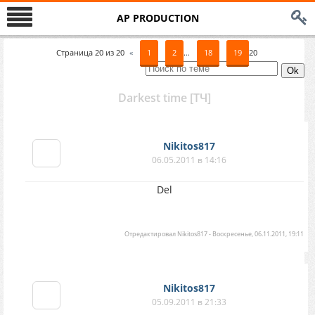
AP PRODUCTION
Страница
20
из
20
«
1
2
…
18
19
20
Darkest time [ТЧ]
Nikitos817
06.05.2011 в 14:16
Del
Отредактировал
Nikitos817
-
Воскресенье, 06.11.2011, 19:11
Nikitos817
05.09.2011 в 21:33