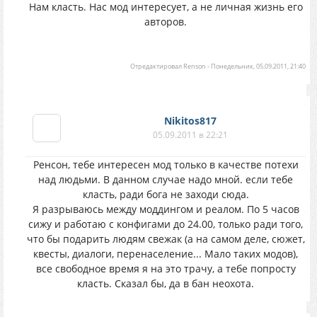
Нам класть. Нас мод интересует, а не личная жизнь его
авторов.
Отредактировал
Renson
-
Понедельник, 05.09.2011, 21:40
Nikitos817
05.09.2011 в 22:21
Ренсон, тебе интересен мод только в качестве потехи
над людьми. В данном случае надо мной. если тебе
класть, ради бога не заходи сюда.
Я разрываюсь между моддингом и реалом. По 5 часов
сижу и работаю с конфигами до 24.00, только ради того,
что бы подарить людям свежак (а на самом деле, сюжет,
квесты, диалоги, перенаселение... Мало таких модов),
все свободное время я на это трачу, а тебе попросту
класть. Сказал бы, да в бан неохота.