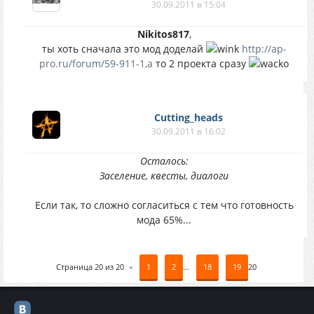
30.09.2011 в 15:04
Nikitos817
,
ты хоть сначала это мод доделай
http://ap-
pro.ru/forum/59-911-1,а
то 2 проекта сразу
Cutting_heads
30.09.2011 в 16:02
Осталось:
Заселение, квесты, диалоги
Если так, то сложно согласиться с тем что готовность
мода 65%...
Страница
20
из
20
«
1
2
…
18
19
20