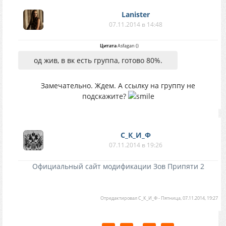
Lanister
07.11.2014 в 14:48
Цитата
Asfagan
(
)
од жив, в вк есть группа, готово 80%.
Замечательно. Ждем. А ссылку на группу не
подскажите?
С_К_И_Ф
07.11.2014 в 19:26
Официальный сайт модификации Зов Припяти 2
Отредактировал
С_К_И_Ф
-
Пятница, 07.11.2014, 19:27