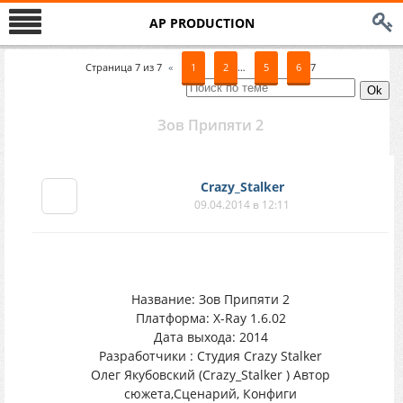
AP PRODUCTION
Страница
7
из
7
«
1
2
…
5
6
7
Зов Припяти 2
Crazy_Stalker
09.04.2014 в 12:11
Название: Зов Припяти 2
Платформа: X-Ray 1.6.02
Дата выхода: 2014
Разработчики : Студия Crazy Stalker
Олег Якубовский (Crazy_Stalker ) Автор
сюжета,Сценарий, Конфиги