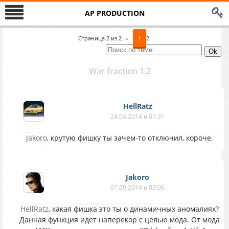
AP PRODUCTION
Страница
2
из
2
«
1
2
War fraction 1.2
HellRatz
24.04.2014 в 01:31
Jakoro
, крутую фишку ты зачем-то отключил, короче.
Jakoro
07.09.2014 в 03:06
HellRatz
, какая фишка это ты о динамичных аномалиях?
Данная функция идет наперекор с целью мода. От мода