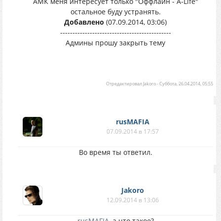
АМК меня интересует только "Оффлайн - A-Life"
остальное буду устранять.
Добавлено
(07.09.2014, 03:06)
---------------------------------------------
Админы прошу закрыть тему
Отредактировал
Jakoro
-
Суббота, 26.04.2014, 05:55
rusMAFIA
07.09.2014 в 17:57
Во время ты ответил.
Jakoro
12.09.2014 в 13:06
rusMAFIA
, а что такое?