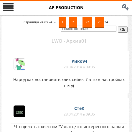
AP PRODUCTION
Страница
24
из
24
«
1
2
…
22
23
24
LWO - Архив01
Рико94
28.04.2014 в 09:35
Народ как востановить квик сейвы ? а то в настройках
нету(
СтеК
28.04.2014 в 09:35
Что делать с квестом "Узнать,что интересного нашли