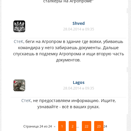
сталкеры на Агропроме"
Shved
28.04.2014 в 09:35
СтеК
, беги на Агропром в здание где вояки, убиваешь
командира у него забираешь документы. Дальше
спускаешь в подземку Агропрома и ищи вторую часть
документов.
Lagos
28.04.2014 в 09:35
СтеК
, не предоставляем информацию. Ищите,
узнавайте - всё в ваших руках.
Страница
24
из
24
«
1
2
…
22
23
24