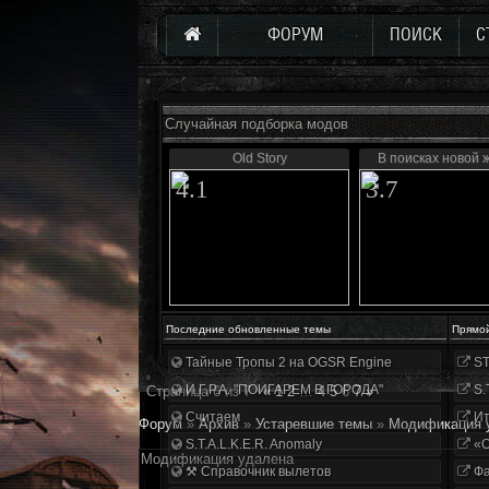
ФОРУМ
ПОИСК
С
Случайная подборка модов
Old Story
В поисках новой 
4.1
3.7
Последние обновленные темы
Прямо
Тайные Тропы 2 на OGSR Engine
ST
И.Г.Р.А. "ПОИГАРЕМ В ГОРОДА"
S.
Страница
6
из
7
«
1
2
…
4
5
6
7
»
Считаем
Ит
Форум
»
Архив
»
Устаревшие темы
»
Модификация 
S.T.A.L.K.E.R. Anomaly
«О
Модификация удалена
⚒ Справочник вылетов
Фа