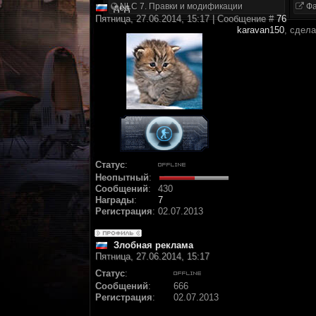
NLC 7. Правки и модификации
Фа
дед
Пятница, 27.06.2014, 15:17 | Сообщение #
76
karavan150
, сдела
Статус
:
Неопытный
:
Сообщений
:
430
Награды
:
7
Регистрация
:
02.07.2013
Злобная реклама
Пятница, 27.06.2014, 15:17
Статус
:
Сообщений
:
666
Регистрация
:
02.07.2013