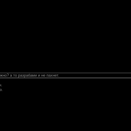
жно? а то разрабами и не пахнет.
н.
о.