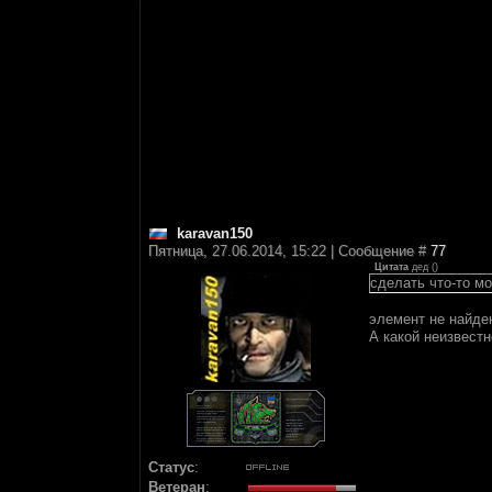
karavan150
Пятница, 27.06.2014, 15:22 | Сообщение #
77
Цитата
дед
(
)
сделать что-то мо
элемент не найде
А какой неизвестн
Статус
:
Ветеран
: