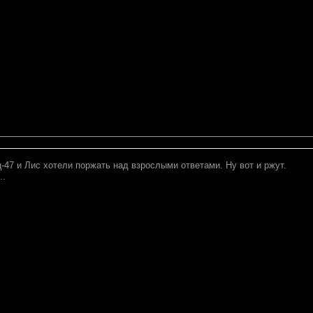
-47 и Лис хотели поржать над взрослыми ответами. Ну вот и ржут.
..