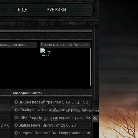
Ы
ЕЩЕ
РУБРИКИ
оследний день
Сезон катастроф: Агрессия
2.7
Последние новости
Вышел первый трейлер S.T.A.L.K.E.R. 2
«Выбор» - четвертый отчет о разработке!
Архив - только для чтения
«SFZ Project» - полная версия в разработке!
+DMX 1.3.5.ООП.МА.К.
Stalker News. Выпуск от 29.06.20
«Legend Returns 1.0» - Информация о моде за июнь 2020