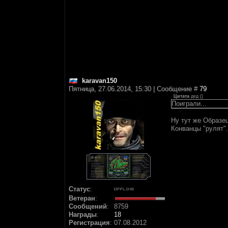
karavan150
Пятница, 27.06.2014, 15:30 | Сообщение #
79
Цитата
дед
(
)
Поиграли...
Ну тут же Образец
Конванцы "рулят".
Статус
:
Ветеран
:
Сообщений
:
8759
Награды
:
18
Регистрация
:
07.08.2012