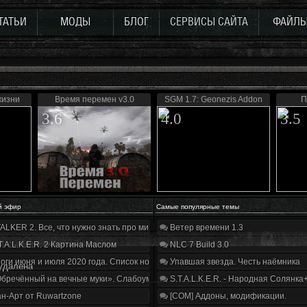
ТАТЬИ
МОДЫ
БЛОГ
СЕРВИСЫ САЙТА
ФАЙЛ
жизни
Время перемен v3.0
SGM 1.7: Geonezis Addon
П
3.6
4.0
3.5
й эфир
Самые популярные темы
ALKER 2. Все, что нужно знать про мир, геймплей и сюжет | Разбор трейлера
Ветер времени 1.3
T.A.L.K.E.R. 2 Картина Маслом
NLC 7 Build 3.0
оги июня и июля 2020 года. Список нововведений
Упавшая звезда. Честь наёмника
удалена
бречённый на вечные муки». Слабоумие и отвага
S.T.A.L.K.E.R. - Народная Солянка
н-Арт от Ruwartzone
[COM] Аддоны, модификации.