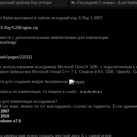
натский трейлер Ray of Hope
«Последний Сталкер» - [Last Stalke
t Alpha выложили в паблик исходный код X-Ray 1.0007 .
4/X-Ray%20Engine.zip
месте с дополнительными библиотеками для компиляции:
/svn/xray/
/wiki/pages/210311
с использованием исходников Microsoft DirectX SDK, с подключенным к н
боте библиотеки Microsoft Visual C++ 7.1, Creative EAX, ODE, OpenAL, Ga
ти для создания модов безграничны
просы по компиляции, то пишите в скайп -
n.u.m.m.e.r
л для компиляции исходников?
0
(не знаю, можно ли тут выкладывать ссылки на торренты. Если админи
 2007
 2010
indows v7.0
а движка вам нужно создать жёсткий диск G с самой игрой.