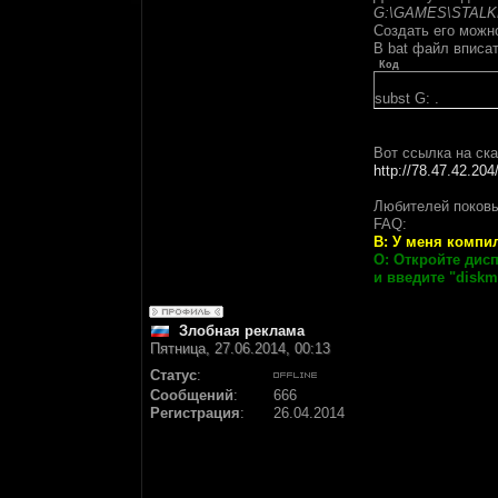
G:\GAMES\STAL
Создать его можн
В bat файл вписат
Код
subst G: .
Вот ссылка на ска
http://78.47.42.204
Любителей поковы
FAQ:
В: У меня компил
О: Откройте дисп
и введите "diskm
Злобная реклама
Пятница, 27.06.2014, 00:13
Статус
:
Сообщений
:
666
Регистрация
:
26.04.2014