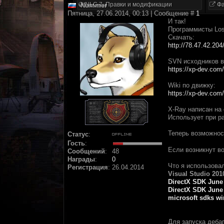
NLC 7. Правки и модификации
Фа
Nummer
Пятница, 27.06.2014, 00:13 | Сообщение #
1
И так!
Программисты Los
Скачать:
http://78.47.42.20
SVN исходников в
https://xp-dev.com
Wiki по движку:
https://xp-dev.com
X-Ray написан на 
Использует при ра
Теперь возможнос
Статус
:
Гость
:
Если возникнут во
Сообщений
:
48
Награды
:
0
Что я использова
Регистрация
:
26.04.2014
Visual Studio 201
DirectX SDK June
DirectX SDK June
microsoft sdks w
Для запуска дебаг