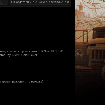
r]
Создатели «True Stalker» отчитались о проделанной работе
ему компилятором языка LUA “lua.JIT.1.1.4”.
meSpy Client, ColorPicker.
страция разрешит, то выложу)