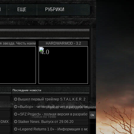
Ы
ЕЩЕ
РУБРИКИ
 звезда. Честь наемника
HARDWARMOD - 3.2
4.0
Последние новости
Вышел первый трейлер S.T.A.L.K.E.R. 2
«Выбор» - четвертый отчет о разработке!
Архив - только для чтения
«SFZ Project» - полная версия в разработке!
+DMX 1.3.5.ООП.МА.К.
Stalker News. Выпуск от 29.06.20
«Legend Returns 1.0» - Информация о моде за июнь 2020