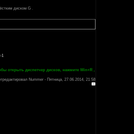
ёстким диском G .
2-1
тобы открыть диспетчер дисков, нажмите Win+R ,
отредактировал
Nummer
-
Пятница, 27.06.2014, 21:58