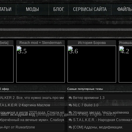
ТАТЬИ
МОДЫ
БЛОГ
СЕРВИСЫ САЙТА
ФАЙЛ
beta]
Reach mod + Slenderman
История Борова
Упавшая
3.5
3.6
4.2
й эфир
Самые популярные темы
ALKER 2. Все, что нужно знать про мир, геймплей и сюжет | Разбор трейлера
Ветер времени 1.3
T.A.L.K.E.R. 2 Картина Маслом
NLC 7 Build 3.0
оги июня и июля 2020 года. Список нововведений
Упавшая звезда. Честь наёмника
1.0007 исходный код
(Исходный код движка X-Ray Engine 1.0007)
бречённый на вечные муки». Слабоумие и отвага
S.T.A.L.K.E.R. - Народная Солянка
н-Арт от Ruwartzone
[COM] Аддоны, модификации.