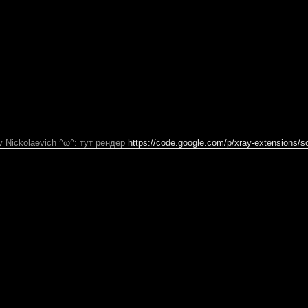
av Nickolaevich ^ω^: тут рендер
https://code.google.com/p/xray-extensions/s