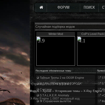
ФОРУМ
ПОИСК
С
Случайная подборка модов
Winter Mod
CoP’s Level Pack [
3.9
4.1
Последние обновленные темы
Прямо
Тайные Тропы 2 на OGSR Engine
ST
И.Г.Р.А. "ПОИГАРЕМ В ГОРОДА"
S.
Страница
5
из
5
«
1
2
3
4
5
Считаем
Ит
Форум
»
Архив
»
Устаревшие темы
»
X-Ray Engine 
S.T.A.L.K.E.R. Anomaly
«О
X-Ray Engine 1.0007 исходный код
⚒ Справочник вылетов
Фа