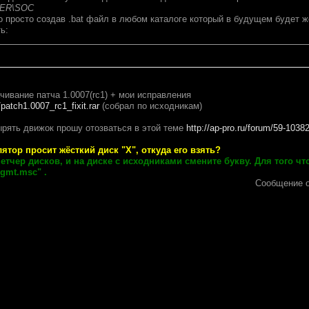
KER\SOC
о просто создав .bat файл в любом каталоге который в будущем будет ж
ь:
чивание патча 1.0007(rc1) + мои исправления
/patch1.0007_rc1_fixit.rar
(собрал по исходникам)
рять движок прошу отозваться в этой теме
http://ap-pro.ru/forum/59-1038
ятор просит жёсткий диск "X", откуда его взять?
етчер дисков, и на диске с исходниками смените букву. Для того ч
gmt.msc" .
Сообщение 