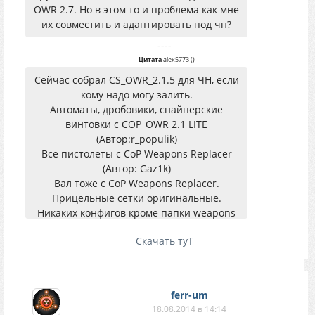
OWR 2.7. Но в этом то и проблема как мне
их совместить и адаптировать под чн?
----
Цитата
alex5773
(
)
Сейчас собрал CS_OWR_2.1.5 для ЧН, если
кому надо могу залить.
Автоматы, дробовики, снайперские
винтовки с COP_OWR 2.1 LITE
(Автор:r_populik)
Все пистолеты с CoP Weapons Replacer
(Автор: Gaz1k)
Вал тоже с CoP Weapons Replacer.
Прицельные сетки оригинальные.
Никаких конфигов кроме папки weapons
нет, скриптов тоже нет.
Скачать туТ
237 мб 7z
ferr-um
18.08.2014 в 14:14