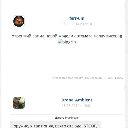
ferr-um
18.08.2014 в 09:10
Утренний запил новой модели автомата Калачникова))
Отредактировал
ferr-um
-
Понедельник, 18.08.2014, 09:12
Drone_Ambient
18.08.2014 в 10:01
Цитата
EverGreen
(
)
оружие, я так понял, взято отсюда: STCOP,