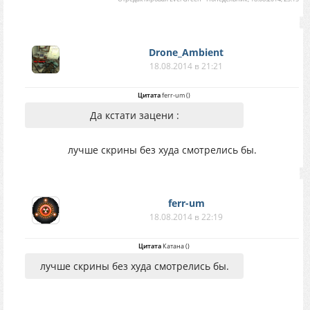
Drone_Ambient
18.08.2014 в 21:21
Цитата
ferr-um
(
)
Да кстати зацени :
лучше скрины без худа смотрелись бы.
ferr-um
18.08.2014 в 22:19
Цитата
Катана
(
)
лучше скрины без худа смотрелись бы.