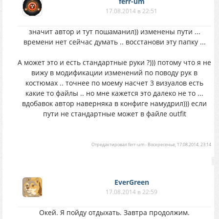
ferr-um
17.08.2014 в 22:51
значит автор и тут пошаманил)) изменены пути ...
времени нет сейчас думать .. восстанови эту папку ...
А может это и есть стандартные руки ?))) потому что я не
вижу в модификации изменений по поводу рук в
костюмах .. точнее по моему насчет 3 визуалов есть
какие то файлы .. но мне кажется это далеко не то ...
вдобавок автор наверняка в конфиге намудрил))) если
пути не стандартные может в файле outfit
Отредактировал
ferr-um
-
Воскресенье, 17.08.2014, 23:14
EverGreen
17.08.2014 в 22:59
Окей. Я пойду отдыхать. Завтра продолжим.