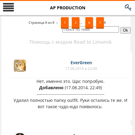
AP PRODUCTION
Страница
8
из
8
«
1
2
…
6
7
8
Помощь с модом Road to Limansk
EverGreen
17.08.2014 в 22:49
Нет, именно это. Щас попробую.
Добавлено
(17.08.2014, 22:49)
---------------------------------------------
Удалил полностью папку outfit. Руки остались те же. И
вот такое чудо-юдо появилось: