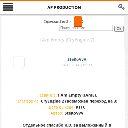
AP PRODUCTION
Страница
2
из
2
«
1
2
I Am Empty (CryEngine 2)
SteKoVvV
14.10.2014 в 01:23
Название:
I Am Empty (IAmE).
Платформа:
CryEngine 2 (возможен переход на 3)
Дата выхода:
КТТС
Автор:
SteKoVvV
Отдельное спасибо K.D. за выложенный в