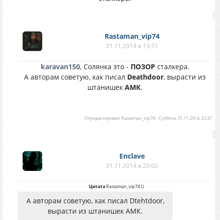
Rastaman_vip74
01.11.2014 в 19:51
karavan150
, Солянка это -
ПОЗОР
сталкера.
А авторам советую, как писал
Deathdoor
, вырасти из
штанишек
АМК
.
Отредактировал
Rastaman_vip74
-
Суббота, 01.11.2014, 23:27
Enclave
01.11.2014 в 20:02
Цитата
Rastaman_vip74
(
)
А авторам советую, как писал Dtehtdoor,
вырасти из штанишек АМК.