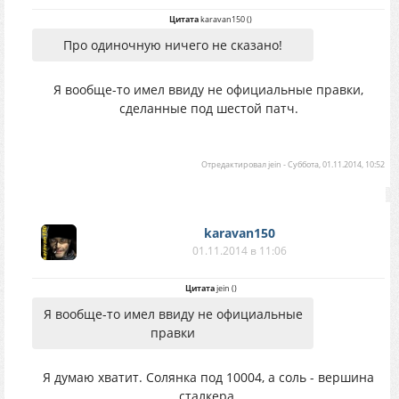
Цитата
karavan150
(
)
Про одиночную ничего не сказано!
Я вообще-то имел ввиду не официальные правки,
сделанные под шестой патч.
Отредактировал
jein
-
Суббота, 01.11.2014, 10:52
karavan150
01.11.2014 в 11:06
Цитата
jein
(
)
Я вообще-то имел ввиду не официальные
правки
Я думаю хватит. Солянка под 10004, а соль - вершина
сталкера.