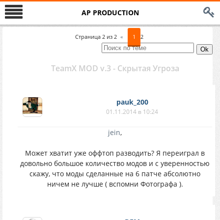
AP PRODUCTION
Страница
2
из
2
«
1
2
TeamX MOD v.3 - Скрытая Угроза
pauk_200
01.11.2014 в 10:24
jein
,
Может хватит уже оффтоп разводить? Я переиграл в
довольно большое количество модов и с уверенностью
скажу, что моды сделанные на 6 патче абсолютно
ничем не лучше ( вспомни Фотографа ).