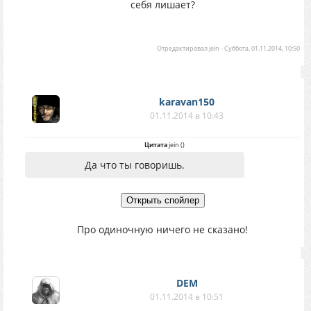
себя лишает?
Отредактировал
jein
-
Суббота, 01.11.2014, 10:50
karavan150
01.11.2014 в 10:43
Цитата
jein
(
)
Да что ты говоришь.
Про одиночную ничего не сказано!
DEM
01.11.2014 в 10:51