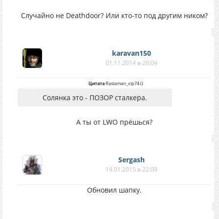
Случайно не Deathdoor? Или кто-то под другим ником?
karavan150
01.11.2014 в 20:04
Цитата
Rastaman_vip74
(
)
Солянка это - ПОЗОР сталкера.
А ты от LWO прёшься?
Sergash
19.01.2015 в 22:09
Обновил шапку.