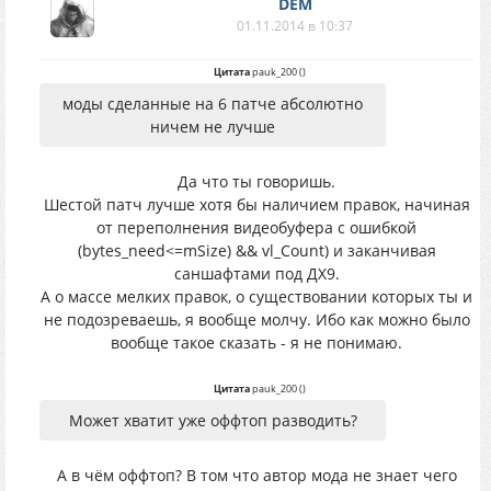
DEM
01.11.2014 в 10:37
Цитата
pauk_200
(
)
моды сделанные на 6 патче абсолютно
ничем не лучше
Да что ты говоришь.
Шестой патч лучше хотя бы наличием правок, начиная
от переполнения видеобуфера с ошибкой
(bytes_need<=mSize) && vl_Count) и заканчивая
саншафтами под ДХ9.
А о массе мелких правок, о существовании которых ты и
не подозреваешь, я вообще молчу. Ибо как можно было
вообще такое сказать - я не понимаю.
Цитата
pauk_200
(
)
Может хватит уже оффтоп разводить?
А в чём оффтоп? В том что автор мода не знает чего