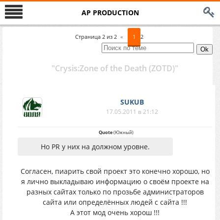
AP PRODUCTION
Страница
2
из
2
«
1
2
"Crysis:Zone of the Death (ZOTD)″
SUKUB
17.05.2011 в 21:12
Quote
(
Южный
)
Но PR у них на должном уровне.
Согласен, пиарить свой проект это конечно хорошо, но
я лично выкладываю информацию о своём проекте на
разных сайтах только по прозьбе администраторов
сайта или определённых людей с сайта !!!
А этот мод очень хорош !!!