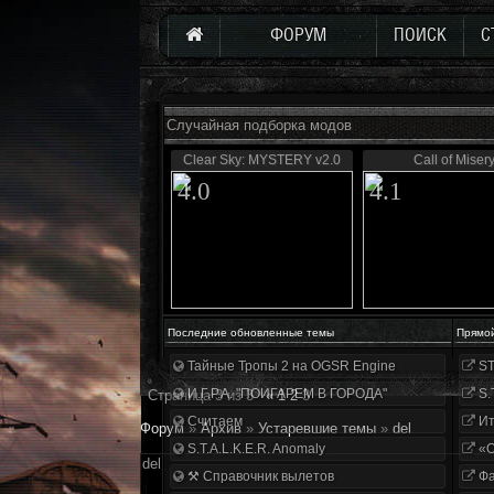
ФОРУМ
ПОИСК
С
Случайная подборка модов
Clear Sky: MYSTERY v2.0
Call of Miser
4.0
4.1
Последние обновленные темы
Прямо
Тайные Тропы 2 на OGSR Engine
ST
И.Г.Р.А. "ПОИГАРЕМ В ГОРОДА"
S.
Страница
3
из
3
«
1
2
3
Считаем
Ит
Форум
»
Архив
»
Устаревшие темы
»
del
S.T.A.L.K.E.R. Anomaly
«О
del
⚒ Справочник вылетов
Фа