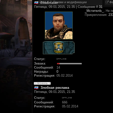
NLC 7. Правки и модификации
Фа
Deadmaser
Пятница, 09.01.2015, 21:35 | Сообщение #
31
_МстителЬ_
, Не 
Прикрепления:
23
Статус
:
Зевака
:
Сообщений
:
14
Награды
:
0
Регистрация
:
05.02.2014
Злобная реклама
Пятница, 09.01.2015, 21:35
Статус
:
Сообщений
:
666
Регистрация
:
05.02.2014