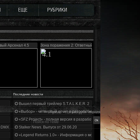
Ы
ЕЩЕ
РУБРИКИ
вый Арсенал 4.5
Зона поражения 2: Ответный удар
4.1
Последние новости
Вышел первый трейлер S.T.A.L.K.E.R. 2
«Выбор» - четвертый отчет о разработке!
Архив - только для чтения
«SFZ Project» - полная версия в разработке!
+DMX 1.3.5.ООП.МА.К.
Stalker News. Выпуск от 29.06.20
«Legend Returns 1.0» - Информация о моде за июнь 2020