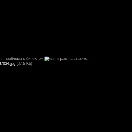
еня проблема с биноклем
играю на статике...
87034.jpg
(37.5 Kb)