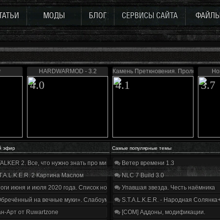
ТАТЬИ
МОДЫ
БЛОГ
СЕРВИСЫ САЙТА
ФАЙЛ
y
HARDWARMOD - 3.2
Камень Преткновения. Пролог
Но
4.0
4.1
3.7
й эфир
Самые популярные темы
ALKER 2. Все, что нужно знать про мир, геймплей и сюжет | Разбор трейлера
Ветер времени 1.3
T.A.L.K.E.R. 2 Картина Маслом
NLC 7 Build 3.0
оги июня и июля 2020 года. Список нововведений
Упавшая звезда. Честь наёмника
бречённый на вечные муки». Слабоумие и отвага
S.T.A.L.K.E.R. - Народная Солянка
н-Арт от Ruwartzone
[COM] Аддоны, модификации.