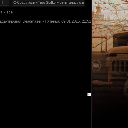
r]
Создатели «True Stalker» отчитались о проделанной работе
т и все.
едактировал
Deadmaser
-
Пятница, 09.01.2015, 21:52