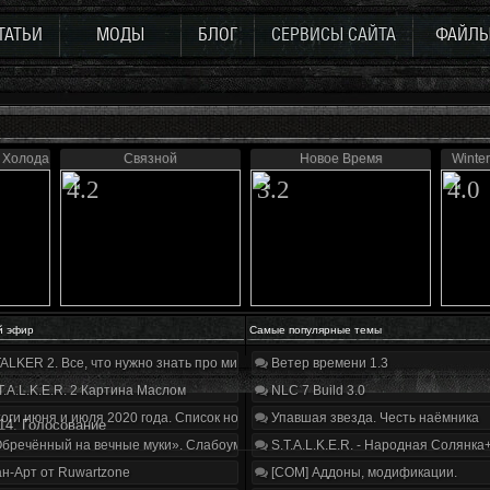
ТАТЬИ
МОДЫ
БЛОГ
СЕРВИСЫ САЙТА
ФАЙЛ
 Холода
Связной
Новое Время
Winter
4.2
3.2
4.0
й эфир
Самые популярные темы
ALKER 2. Все, что нужно знать про мир, геймплей и сюжет | Разбор трейлера
Ветер времени 1.3
T.A.L.K.E.R. 2 Картина Маслом
NLC 7 Build 3.0
оги июня и июля 2020 года. Список нововведений
Упавшая звезда. Честь наёмника
14. Голосование
бречённый на вечные муки». Слабоумие и отвага
S.T.A.L.K.E.R. - Народная Солянка
н-Арт от Ruwartzone
[COM] Аддоны, модификации.