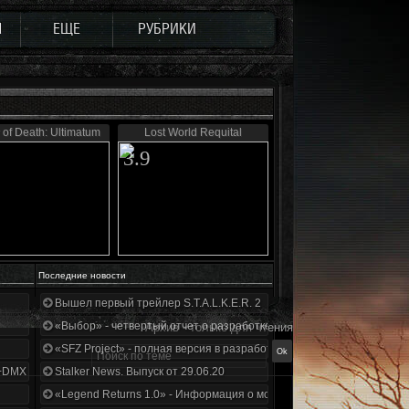
Ы
ЕЩЕ
РУБРИКИ
 of Death: Ultimatum
Lost World Requital
3.9
Последние новости
Вышел первый трейлер S.T.A.L.K.E.R. 2
«Выбор» - четвертый отчет о разработке!
Архив - только для чтения
«SFZ Project» - полная версия в разработке!
+DMX 1.3.5.ООП.МА.К.
Stalker News. Выпуск от 29.06.20
«Legend Returns 1.0» - Информация о моде за июнь 2020