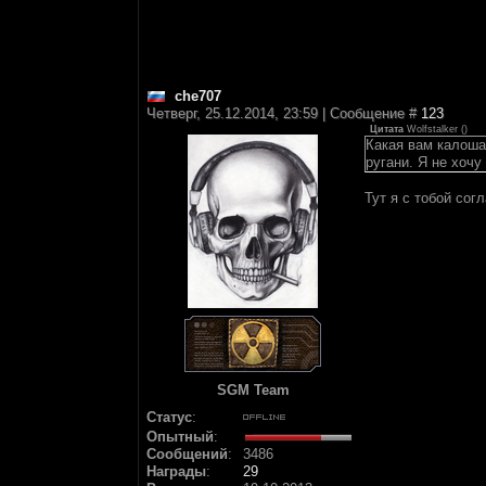
che707
Четверг, 25.12.2014, 23:59 | Сообщение #
123
Цитата
Wolfstalker
(
)
Какая вам калоша,
ругани. Я не хочу
Тут я с тобой сог
SGM Team
Статус
:
Опытный
:
Сообщений
:
3486
Награды
:
29