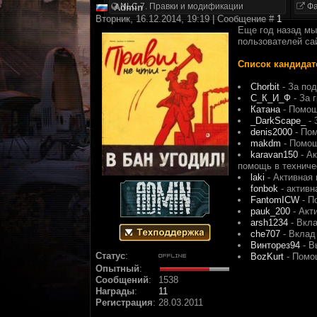
NLC 7. Правки и модификации
Фа
Аdmin
Вторник, 16.12.2014, 19:19 | Сообщение #
1
Еще год назад мы
пользователей са
Список кандидат
Chorbit
- За по
С_К_И_Ф
- За 
Катана
- Помощ
_DarkScape_
- 
denis2000
- Пом
makdm
- Помощ
karavan150
- Ак
помощь в техниче
laki
- Активная 
fonbok
- активн
FantomICW
- П
pauk_200
- Акт
arsh1234
- Вкла
che707
- Вклад
Винторез94
- В
Статус
:
BozKurt
- Помо
Опытный
:
Сообщений
:
1538
Награды
:
11
Регистрация
:
28.03.2011