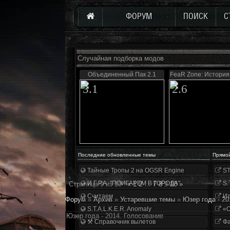
ФОРУМ
ПОИСК
С
Случайная подборка модов
Объединенный Пак 2.1
FeaR Zone: История
3.1
2.6
Последние обновленные темы
Прямо
Тайные Тропы 2 на OGSR Engine
ST
И.Г.Р.А. "ПОИГАРЕМ В ГОРОДА"
S.
Страница
9
из
10
«
1
2
…
7
8
9
10
»
Считаем
Ит
Форум
»
Архив
»
Устаревшие темы
»
Юзер года - 20
S.T.A.L.K.E.R. Anomaly
«О
Юзер года - 2014. Голосование
⚒ Справочник вылетов
Фа