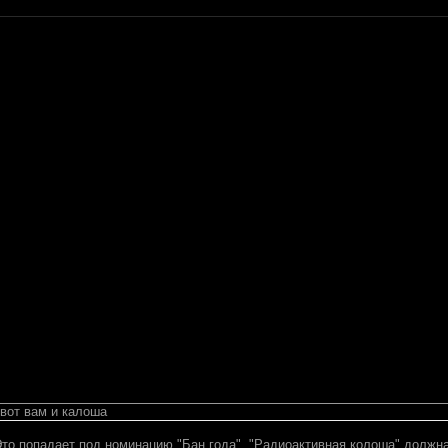
вот вам и калоша
 Это попадает под номинацию "Бан года", "Радиоактивная колоша" должн