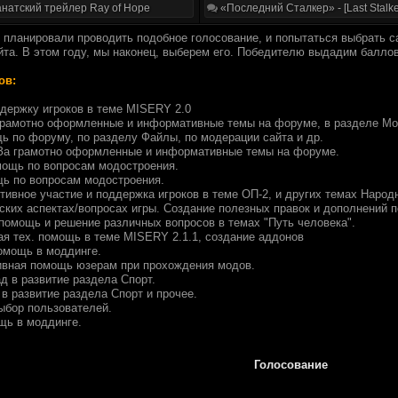
натский трейлер Ray of Hope
«Последний Сталкер» - [Last Stalke
 планировали проводить подобное голосование, и попытаться выбрать 
йта. В этом году, мы наконец, выберем его. Победителю выдадим баллов
ов:
ддержку игроков в теме MISERY 2.0
грамотно оформленные и информативные темы на форуме, в разделе Мо
ь по форуму, по разделу Файлы, по модерации сайта и др.
За грамотно оформленные и информативные темы на форуме.
ощь по вопросам модостроения.
ь по вопросам модостроения.
тивное участие и поддержка игроков в теме ОП-2, и других темах Народ
ских аспектах/вопросах игры. Создание полезных правок и дополнений п
помощь и решение различных вопросов в темах "Путь человека".
ая тех. помощь в теме MISERY 2.1.1, создание аддонов
омощь в моддинге.
ивная помощь юзерам при прохождения модов.
д в развитие раздела Спорт.
 в развитие раздела Спорт и прочее.
ыбор пользователей.
щь в моддинге.
Голосование