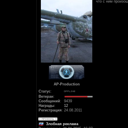
что с ним произо
AP-Production
Статус
:
Ветеран
:
Сообщений
:
9439
Награды
:
12
Регистрация
:
24.08.2011
Злобная реклама