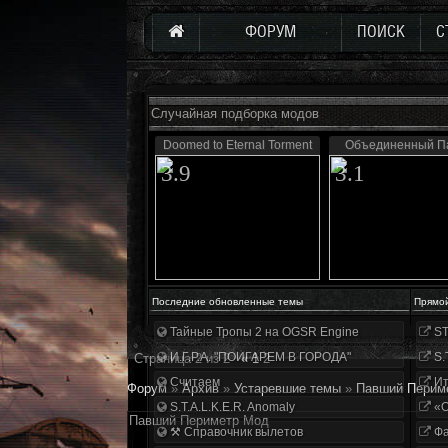
ФОРУМ
ПОИСК
С
Случайная подборка модов
Doomed to Eternal Torment
Объединенный Па
3.9
3.1
Последние обновленные темы
Прямо
Тайные Тропы 2 на OGSR Engine
ST
И.Г.Р.А. "ПОИГАРЕМ В ГОРОДА"
S.
Страница
2
из
2
«
1
2
Считаем
Ит
Форум
»
Архив
»
Устаревшие темы
»
Павший Перим
S.T.A.L.K.E.R. Anomaly
«О
Павший Периметр Мод
⚒ Справочник вылетов
Фа