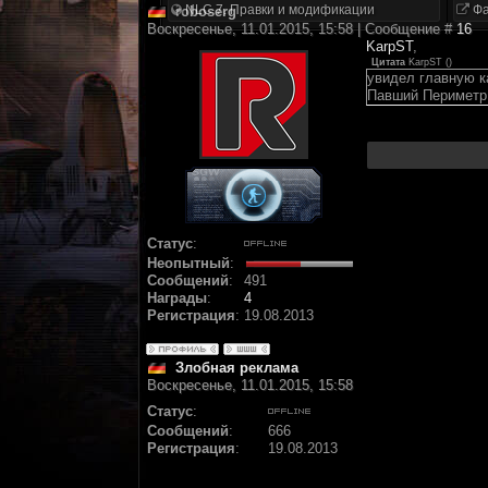
NLC 7. Правки и модификации
Фа
roboserg
Воскресенье, 11.01.2015, 15:58 | Сообщение #
16
KarpST
,
Цитата
KarpST
(
)
увидел главную 
Павший Периметр
Статус
:
Неопытный
:
Сообщений
:
491
Награды
:
4
Регистрация
:
19.08.2013
Злобная реклама
Воскресенье, 11.01.2015, 15:58
Статус
:
Сообщений
:
666
Регистрация
:
19.08.2013