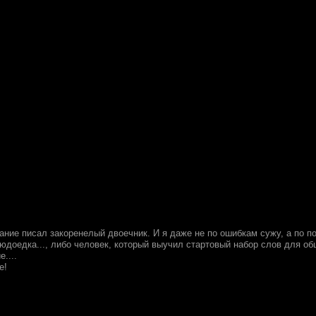
сание писал закоренелый двоечник. И я даже не по ошибкам сужу, а по 
юдоедка..., либо человек, который выучил стартовый набор слов для о
е....
е!