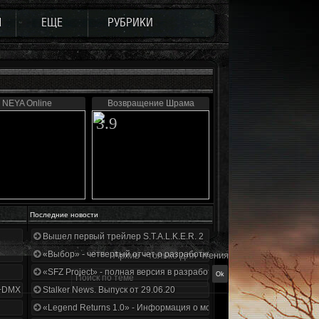
Ы
ЕЩЕ
РУБРИКИ
NEYA Online
Возвращение Шрама
3.9
Последние новости
Вышел первый трейлер S.T.A.L.K.E.R. 2
«Выбор» - четвертый отчет о разработке!
Архив - только для чтения
«SFZ Project» - полная версия в разработке!
+DMX 1.3.5.ООП.МА.К.
Stalker News. Выпуск от 29.06.20
«Legend Returns 1.0» - Информация о моде за июнь 2020