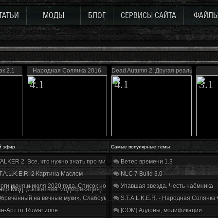
ТАТЬИ
МОДЫ
БЛОГ
СЕРВИСЫ САЙТА
ФАЙЛ
к 2.1
Народная Солянка 2016
Dead Autumn 2: Другая реальность
4.1
4.1
3.1
й эфир
Самые популярные темы
ALKER 2. Все, что нужно знать про мир, геймплей и сюжет | Разбор трейлера
Ветер времени 1.3
T.A.L.K.E.R. 2 Картина Маслом
NLC 7 Build 3.0
оги июня и июля 2020 года. Список нововведений
Упавшая звезда. Честь наёмника
етр Мод
(Сюжетная модификация)
бречённый на вечные муки». Слабоумие и отвага
S.T.A.L.K.E.R. - Народная Солянка
н-Арт от Ruwartzone
[COM] Аддоны, модификации.