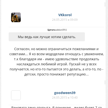
VKkorol
24.05.2015 в 09:09
Цитата
aleksn09
(
)
Мы ведь как лучше хотим сделать.
Согласен, но можно ограничиться пожеланиями и
советами... Я ко всем мододелам отношусь с уважением,
т.к благодаря им - имею удовольствие продолжать
наслаждаться любимой игрой. Пускай не у всех
получается, но кто-то пытается это делать, а кто-то, по -
детски, просто понижает репутацию...
goodween39
24.05.2015 в 10:40
Рановато тема открыта. Я понимаю - видео будет 7-го