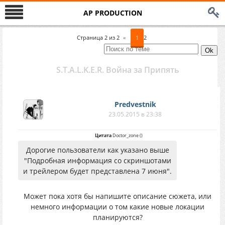
AP PRODUCTION
Страница
2
из
2
«
1
2
S.T.A.L.K.E.R. Война за Припять
Predvestnik
23.05.2015 в 23:38
Цитата
Doctor_zone
(
)
Дорогие пользователи как указано выше
"Подробная информация со скриншотами
и трейлером будет представлена 7 июня".
Может пока хотя бы напишите описание сюжета, или
немного информации о том какие новые локации
планируются?