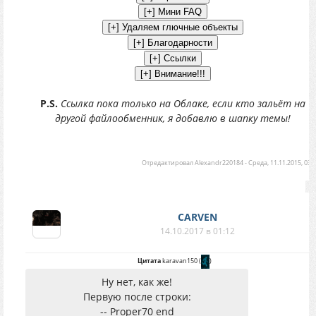
P.S.
Ссылка пока только на Облаке, если кто зальёт на
другой файлообменник, я добавлю в шапку темы!
Отредактировал
Alexandr220184
-
Среда, 11.11.2015, 03:
CARVEN
14.10.2017 в 01:12
Цитата
karavan150
(
)
Ну нет, как же!
Первую после строки:
-- Proper70 end