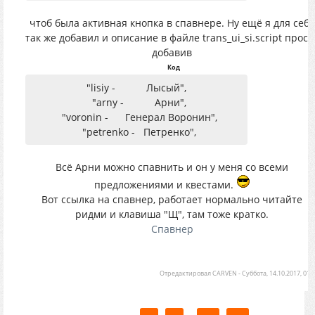
чтоб была активная кнопка в спавнере. Ну ещё я для себя
так же добавил и описание в файле trans_ui_si.script прост
добавив
Код
"lisiy - Лысый",
"arny - Арни",
"voronin - Генерал Воронин",
"petrenko - Петренко",
Всё Арни можно спавнить и он у меня со всеми
предложениями и квестами.
Вот ссылка на спавнер, работает нормально читайте
ридми и клавиша "Щ", там тоже кратко.
Спавнер
Отредактировал
CARVEN
-
Суббота, 14.10.2017, 01: