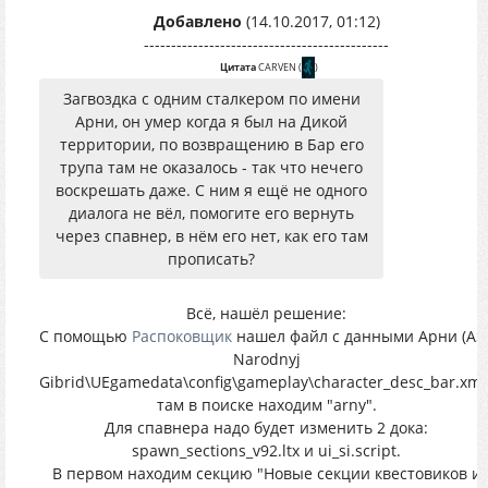
Добавлено
(14.10.2017, 01:12)
---------------------------------------------
Цитата
CARVEN
(
)
Загвоздка с одним сталкером по имени
Арни, он умер когда я был на Дикой
территории, по возвращению в Бар его
трупа там не оказалось - так что нечего
воскрешать даже. С ним я ещё не одного
диалога не вёл, помогите его вернуть
через спавнер, в нём его нет, как его там
прописать?
Всё, нашёл решение:
С помощью
Распоковщик
нашел файл с данными Арни (AS
Narodnyj
Gibrid\UEgamedata\config\gameplay\character_desc_bar.xml)
там в поиске находим "arny".
Для спавнера надо будет изменить 2 дока:
spawn_sections_v92.ltx и ui_si.script.
В первом находим секцию "Новые секции квестовиков и