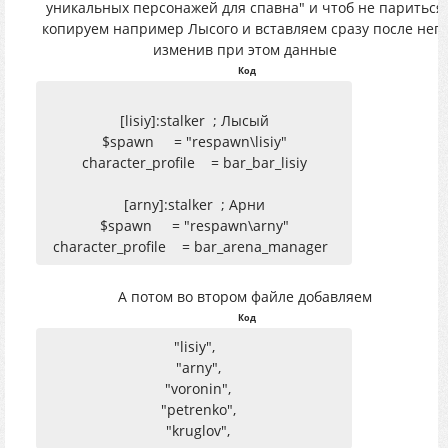
уникальных персонажей для спавна" и чтоб не париться
копируем например Лысого и вставляем сразу после него
изменив при этом данные
Код
[lisiy]:stalker ; Лысый
$spawn = "respawn\lisiy"
character_profile = bar_bar_lisiy
[arny]:stalker ; Арни
$spawn = "respawn\arny"
character_profile = bar_arena_manager
А потом во втором файле добавляем
Код
"lisiy",
"arny",
"voronin",
"petrenko",
"kruglov",