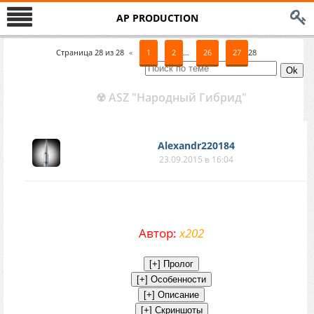
AP PRODUCTION
Страница
28
из
28
«
1
2
…
26
27
28
☢ ASZ "Народный Гибрид"
Alexandr220184
23.09.2015 в 16:04
Автор:
x202