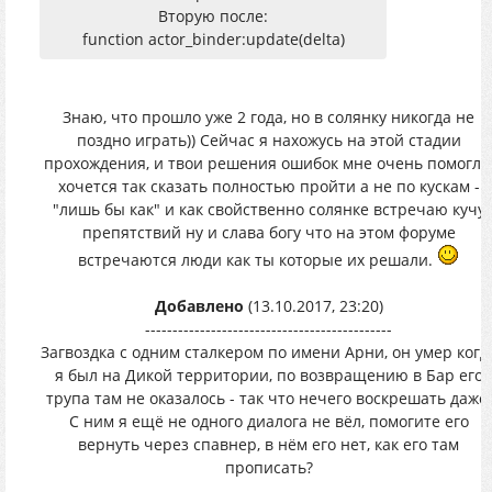
Вторую после:
function actor_binder:update(delta)
Знаю, что прошло уже 2 года, но в солянку никогда не
поздно играть)) Сейчас я нахожусь на этой стадии
прохождения, и твои решения ошибок мне очень помогли
хочется так сказать полностью пройти а не по кускам -
"лишь бы как" и как свойственно солянке встречаю кучу
препятствий ну и слава богу что на этом форуме
встречаются люди как ты которые их решали.
Добавлено
(13.10.2017, 23:20)
---------------------------------------------
Загвоздка с одним сталкером по имени Арни, он умер когд
я был на Дикой территории, по возвращению в Бар его
трупа там не оказалось - так что нечего воскрешать даже.
С ним я ещё не одного диалога не вёл, помогите его
вернуть через спавнер, в нём его нет, как его там
прописать?