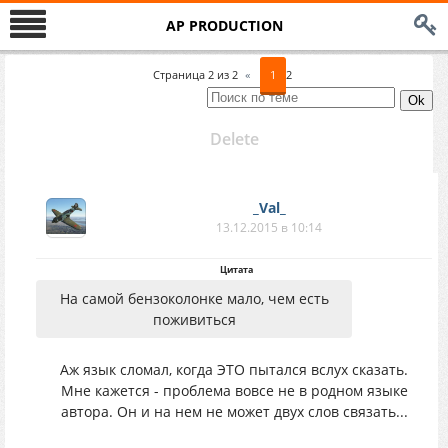
AP PRODUCTION
Страница
2
из
2
«
1
2
Delete
_Val_
13.12.2015 в 10:14
Цитата
На самой бензоколонке мало, чем есть
поживиться
Аж язык сломал, когда ЭТО пытался вслух сказать.
Мне кажется - проблема вовсе не в родном языке
автора. Он и на нем не может двух слов связать...