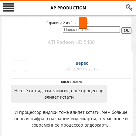
AP PRODUCTION
Страница
2
из
2
«
1
2
ATI Radeon HD 5450
Верес
02.12.2011 в 20:15
Quote
(
Табаков
)
Не всё от видюхи зависит, ещё процессор
влияет кстати
И процессор видяхи тоже влияет кстати. Чем больше
первая цифра в названии видеокарты, тем мощнее и
современнее процессор видеокарты.