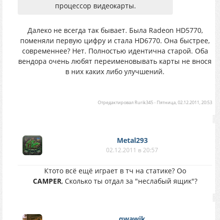
процессор видеокарты.
Далеко не всегда так бывает. Была Radeon HD5770,
поменяли первую цифру и стала HD6770. Она быстрее,
современнее? Нет. Полностью идентична старой. Оба
вендора очень любят переименовывать карты не внося
в них каких либо улучшений.
Отредактировал
Rurik345
-
Пятница, 02.12.2011, 20:53
Metal293
02.12.2011 в 20:57
Ктото всё ещё играет в тч на статике? Оо
CAMPER
, Сколько ты отдал за "неслабый ящик"?
qwawik