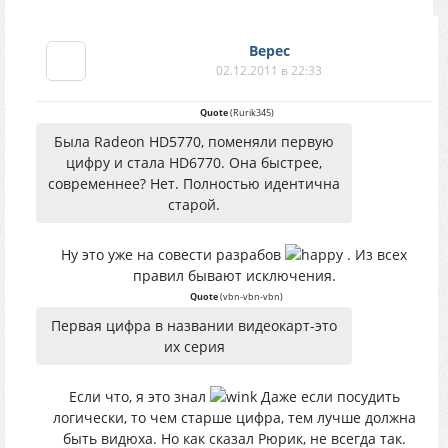
Верес
02.12.2011 в 22:33
Quote
(
Rurik345
)
Была Radeon HD5770, поменяли первую
цифру и стала HD6770. Она быстрее,
современнее? Нет. Полностью идентична
старой.
Ну это уже на совести разрабов
. Из всех
правил бывают исключения.
Quote
(
vbn-vbn-vbn
)
Первая цифра в названии видеокарт-это
их серия
Если что, я это знал
Даже если посудить
логически, то чем старше цифра, тем лучше должна
быть видюха. Но как сказал Рюрик, не всегда так.