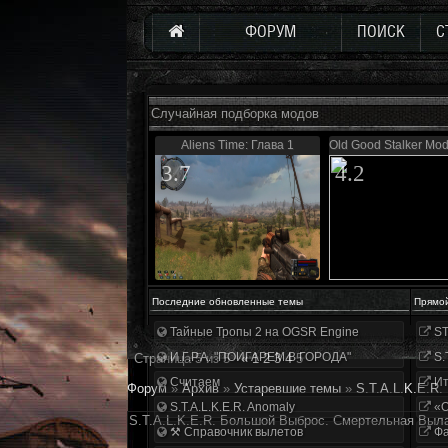
ФОРУМ
ПОИСК
С
Случайная подборка модов
Aliens Time: Глава 1
Old Good Stalker Mod
3.7
4.2
Последние обновленные темы
Прямо
Тайные Тропы 2 на OGSR Engine
ST
И.Г.Р.А. "ПОИГАРЕМ В ГОРОДА"
S.
Страница
5
из
5
«
1
2
3
4
5
Считаем
Ит
Форум
»
Архив
»
Устаревшие темы
»
S.T.A.L.K.E.R
S.T.A.L.K.E.R. Anomaly
«О
S.T.A.L.K.E.R. Большой Выброс. Смертельная Выл
⚒ Справочник вылетов
Фа