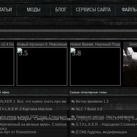
ТАТЬИ
МОДЫ
БЛОГ
СЕРВИСЫ САЙТА
ФАЙЛ
 v2.4 Gold
Новый Арсенал 6. Революция
Новое Время. Научный Подход
Эпи
3.5
3.8
3.0
й эфир
Самые популярные темы
ALKER 2. Все, что нужно знать про мир, геймплей и сюжет | Разбор трейлера
Ветер времени 1.3
T.A.L.K.E.R. 2 Картина Маслом
NLC 7 Build 3.0
оги июня и июля 2020 года. Список нововведений
Упавшая звезда. Честь наёмника
. Большой Выброс. Смертельная Вылазка
(Продолжение STALKER Big Sur
бречённый на вечные муки». Слабоумие и отвага
S.T.A.L.K.E.R. - Народная Солянка
азка
н-Арт от Ruwartzone
[COM] Аддоны, модификации.