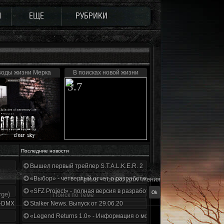
Ы
ЕЩЕ
РУБРИКИ
зоды жизни Мерка
В поисках новой жизни
3.7
Последние новости
Вышел первый трейлер S.T.A.L.K.E.R. 2
«Выбор» - четвертый отчет о разработке!
Архив - только для чтения
«SFZ Project» - полная версия в разработке!
ge)
+DMX 1.3.5.ООП.МА.К.
Stalker News. Выпуск от 29.06.20
«Legend Returns 1.0» - Информация о моде за июнь 2020