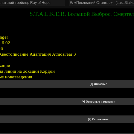
натский трейлер Ray of Hope
«Последний Сталкер» - [Last Stalke
S.T.A.L.K.E.R. Большой Выброс. Смертел
nger
.6.02
16
Квестописание,Адаптация AtmosFear 3
кации
яя линий на локации Кордон
ые нововведения