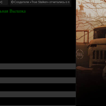
r]
Создатели «True Stalker» отчитались о проделанной работе
ьная Вылазка