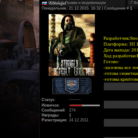
NLC 7. Правки и модификации
Фа
Stronger
Понедельник, 21.12.2015, 16:32 | Сообщение #
1
Разработчик:Stro
Платформа: ЗП 1
Дата выхода: 20
Ход разработки:
Готово:
-заселены все ло
-готова сюжетна
-готовы криптов
Статус
:
Новичок
:
Сообщений
:
274
Награды
:
1
Регистрация
:
24.12.2011