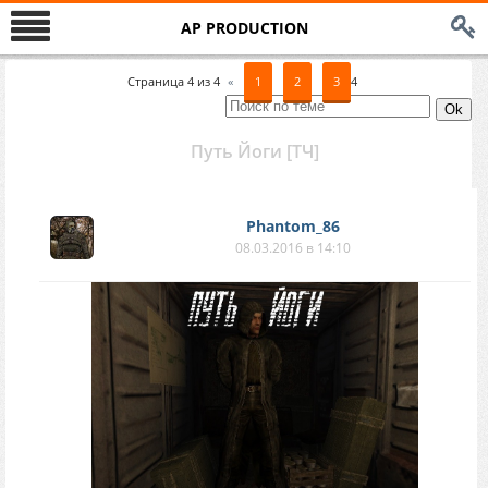
AP PRODUCTION
Страница
4
из
4
«
1
2
3
4
Путь Йоги [ТЧ]
Phantom_86
08.03.2016 в 14:10