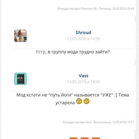
Отредактировал
Phantom_86
-
Пятница, 25.03.2016, 05:43
Shroud
13.05.2018 в 14:56
ttrrp
, в группу мода трудно зайти?
Vass
13.05.2018 в 14:59
Мод кстати не "путь йоги" называется "УЖЕ" :] Тема
устарела
Отредактировал
Vass
-
Воскресенье, 13.05.2018, 15:11