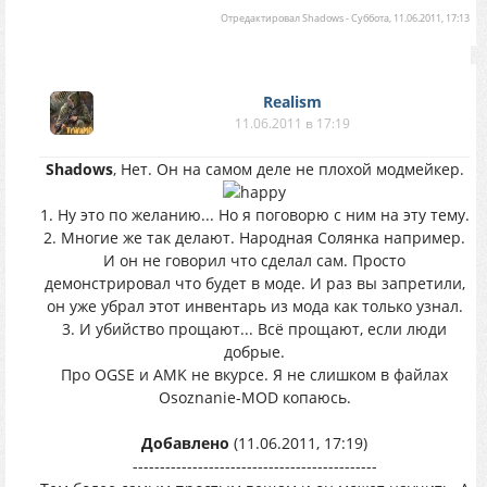
Отредактировал
Shadows
-
Суббота, 11.06.2011, 17:13
Realism
11.06.2011 в 17:19
Shadows
, Нет. Он на самом деле не плохой модмейкер.
1. Ну это по желанию... Но я поговорю с ним на эту тему.
2. Многие же так делают. Народная Солянка например.
И он не говорил что сделал сам. Просто
демонстрировал что будет в моде. И раз вы запретили,
он уже убрал этот инвентарь из мода как только узнал.
3. И убийство прощают... Всё прощают, если люди
добрые.
Про OGSE и AMK не вкурсе. Я не слишком в файлах
Osoznanie-MOD копаюсь.
Добавлено
(11.06.2011, 17:19)
---------------------------------------------