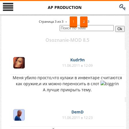
AP PRODUCTION
Страница
3
из
3
«
1
2
3
Osoznanie-MOD 8.5
Kudr9n
11.06.2011 в 12:09
Меня убило просто,что кулаки в инвентаре считаются
как оружие,и их можно переносить в слот
А лучше прикрыть тему.
DemD
11.06.2011 в 12:23