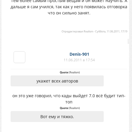
Тем более самым простым вещам и он может научить. А
дальше я сам учился, так как у него появилась отговорка
что он сильно занят.
Отредактировал
Realism
-
Суббота, 11.06.2011, 17:19
Denis-901
11.06.2011 в 17:54
Quote
(
Realism
)
укажет всех авторов
он это уже говорил, что кады выйдет 7.0 всё будит тип-
топ
Quote
(
Realism
)
Вот ему и тяжко.