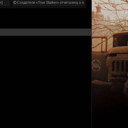
r]
Создатели «True Stalker» отчитались о проделанной работе