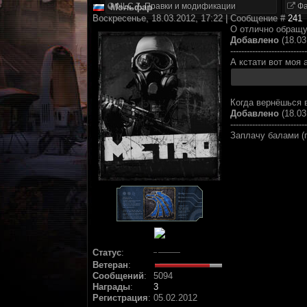
NLC 7. Правки и модификации
Фа
Мольфар
Воскресенье, 18.03.2012, 17:22 | Сообщение #
241
О отлично обращу
Добавлено
(18.03
----------------------------
А кстати вот моя 
Когда вернёшься в
Добавлено
(18.03
----------------------------
Заплачу балами (
Статус
:
Ветеран
:
Сообщений
:
5094
Награды
:
3
Регистрация
:
05.02.2012