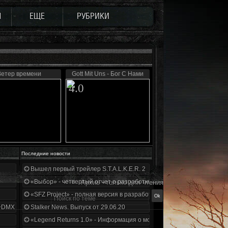
Ы
ЕЩЕ
РУБРИКИ
Ветер времени
Gott Mit Uns - Бог С Нами
4.0
Последние новости
Вышел первый трейлер S.T.A.L.K.E.R. 2
«Выбор» - четвертый отчет о разработке!
Архив - только для чтения
«SFZ Project» - полная версия в разработке!
+DMX 1.3.5.ООП.МА.К.
Stalker News. Выпуск от 29.06.20
«Legend Returns 1.0» - Информация о моде за июнь 2020