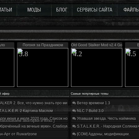
ТАТЬИ
МОДЫ
БЛОГ
СЕРВИСЫ САЙТА
ФАЙЛ
ало
Погоня за Праздником
Old Good Stalker Mod v2.4 Gold
3.8
4.2
4.5
й эфир
Самые популярные темы
ALKER 2. Все, что нужно знать про мир, геймплей и сюжет | Разбор трейлера
Ветер времени 1.3
T.A.L.K.E.R. 2 Картина Маслом
NLC 7 Build 3.0
оги июня и июля 2020 года. Список нововведений
Упавшая звезда. Честь наёмника
Заказываем аватарки и юбы.)
бречённый на вечные муки». Слабоумие и отвага
S.T.A.L.K.E.R. - Народная Солянка
н-Арт от Ruwartzone
[COM] Аддоны, модификации.