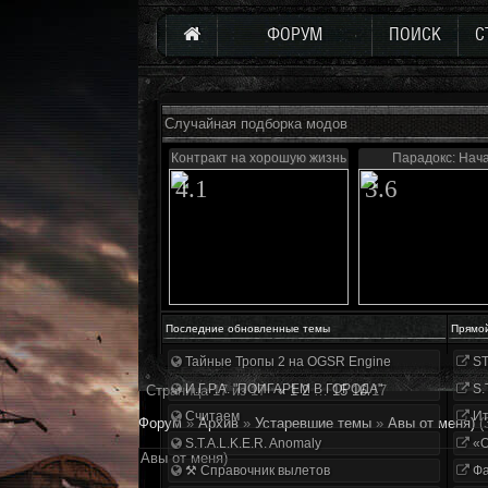
ФОРУМ
ПОИСК
С
Случайная подборка модов
Контракт на хорошую жизнь
Парадокс: Нач
4.1
3.6
Последние обновленные темы
Прямо
Тайные Тропы 2 на OGSR Engine
ST
И.Г.Р.А. "ПОИГАРЕМ В ГОРОДА"
S.
Страница
17
из
17
«
1
2
…
15
16
17
Считаем
Ит
Форум
»
Архив
»
Устаревшие темы
»
Авы от меня)
(
S.T.A.L.K.E.R. Anomaly
«О
Авы от меня)
⚒ Справочник вылетов
Фа