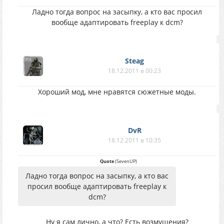
Ладно тогда вопрос на засыпку, а кто вас просил
вообще адаптировать freeplay к dcm?
Steag
18.12.2011 в 00:23
Хороший мод, мне нравятся сюжетные моды.
DvR
18.12.2011 в 10:35
Quote
(
SevenUP
)
Ладно тогда вопрос на засыпку, а кто вас
просил вообще адаптировать freeplay к
dcm?
Ну я сам лично, а что? Есть возмущения?