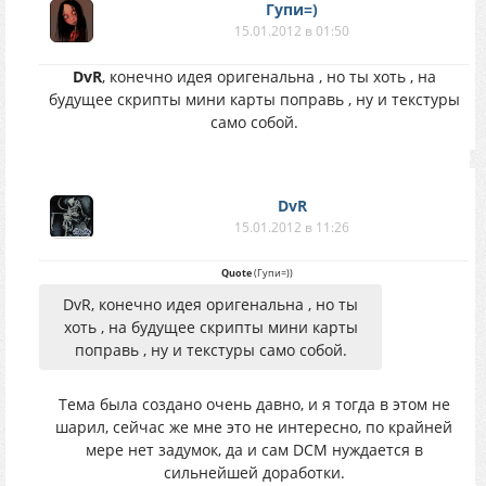
Гупи=)
15.01.2012 в 01:50
DvR
, конечно идея оригенальна , но ты хоть , на
будущее скрипты мини карты поправь , ну и текстуры
само собой.
DvR
15.01.2012 в 11:26
Quote
(
Гупи=)
)
DvR, конечно идея оригенальна , но ты
хоть , на будущее скрипты мини карты
поправь , ну и текстуры само собой.
Тема была создано очень давно, и я тогда в этом не
шарил, сейчас же мне это не интересно, по крайней
мере нет задумок, да и сам DCM нуждается в
сильнейшей доработки.