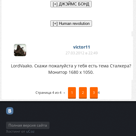
victor11
27.03.2012 в 22:49
LordVaako. Скажи пожалуйста у тебя есть тема Сталкера?
Монитор 1680 х 1050.
Страница
4
из
4
«
1
2
3
4
Полная версия сайта
Хостинг от
uCoz