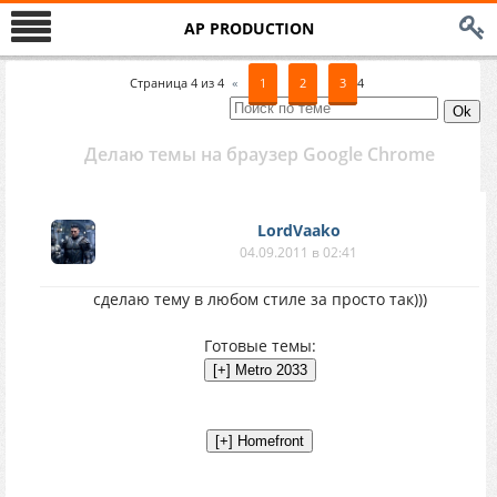
AP PRODUCTION
Страница
4
из
4
«
1
2
3
4
Делаю темы на браузер Google Chrome
LordVaako
04.09.2011 в 02:41
сделаю тему в любом стиле за просто так)))
Готовые темы: