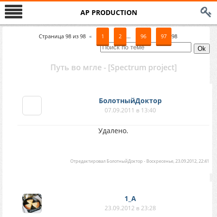
AP PRODUCTION
Страница
98
из
98
«
1
2
…
96
97
98
Путь во мгле - [Spectrum project]
БолотныйДоктор
07.09.2011 в 13:40
Удалено.
Отредактировал
БолотныйДоктор
-
Воскресенье, 23.09.2012, 22:41
1_A
23.09.2012 в 23:28