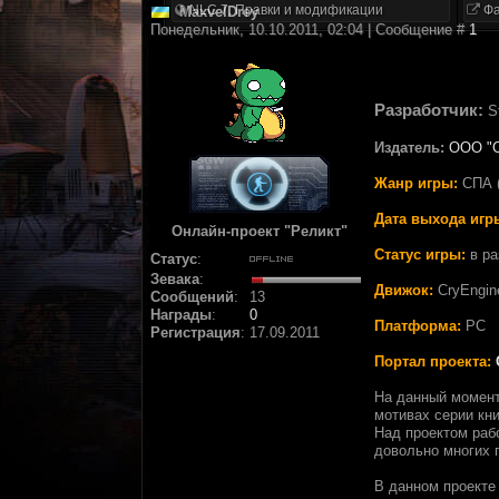
NLC 7. Правки и модификации
Фа
MaxvelDrey
Понедельник, 10.10.2011, 02:04 | Сообщение #
1
Разработчик:
S
Издатель:
ООО "
Жанр игры:
СПА (
Дата выхода игр
Онлайн-проект "Реликт"
Статус игры:
в ра
Статус
:
Зевака
:
Движок:
CryEngin
Сообщений
:
13
Награды
:
0
Платформа:
PC
Регистрация
:
17.09.2011
Портал проекта:
На данный момент
мотивах серии кни
Над проектом раб
довольно многих 
В данном проекте