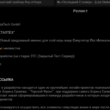
натский трейлер Ray of Hope
«Последний Сталкер» - [Last Stalke
Реликт
talTech GmbH
СТАЛТЕХ"
Новый придуманый именно для этой игры жанр
С
имулятор
П
ост
А
покали
ы:
неизвестна
зработке (на стадии ЗТС (Закрытый Тест Сервер))
e
ССЫЛКА
 в разработке находится один из крупнейших онлайн-проектов поапокали
г Бориса Громова - "Терской Фронт", при поддержке самого Бориса Гром
отает новая сформировавшаяся команда разработчиков в которую входя
проектов.
 планируется осуществить все элементы симуляции жизни в мире после 