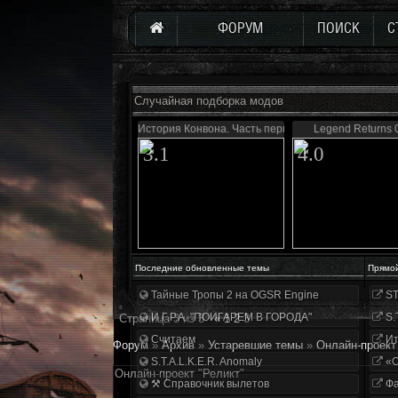
ФОРУМ
ПОИСК
С
Случайная подборка модов
История Конвона. Часть первая
Legend Returns 0
3.1
4.0
Последние обновленные темы
Прямо
Тайные Тропы 2 на OGSR Engine
ST
И.Г.Р.А. "ПОИГАРЕМ В ГОРОДА"
S.
Страница
3
из
3
«
1
2
3
Считаем
Ит
Форум
»
Архив
»
Устаревшие темы
»
Онлайн-проект
S.T.A.L.K.E.R. Anomaly
«О
Онлайн-проект "Реликт"
⚒ Справочник вылетов
Фа