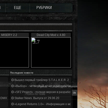
Ы
ЕЩЕ
РУБРИКИ
MISERY 2.2
Dead City Mod v. 4.80
3.7
Последние новости
Вышел первый трейлер S.T.A.L.K.E.R. 2
«Выбор» - четвертый отчет о разработке!
Архив - только для чтения
«SFZ Project» - полная версия в разработке!
+DMX 1.3.5.ООП.МА.К.
Stalker News. Выпуск от 29.06.20
«Legend Returns 1.0» - Информация о моде за июнь 2020