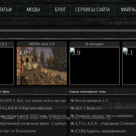
ТАТЬИ
МОДЫ
БЛОГ
СЕРВИСЫ САЙТА
ФАЙЛ
.9.2
MDRK mod 1.0
В западне
4.0
3.9
4.1
й эфир
Самые популярные темы
ALKER 2. Все, что нужно знать про мир, геймплей и сюжет | Разбор трейлера
Ветер времени 1.3
T.A.L.K.E.R. 2 Картина Маслом
NLC 7 Build 3.0
оги июня и июля 2020 года. Список нововведений
Упавшая звезда. Честь наёмника
 "Реликт"
(Жанр игры СПА (Симулятор Пост Апокалипсиса))
бречённый на вечные муки». Слабоумие и отвага
S.T.A.L.K.E.R. - Народная Солянка
н-Арт от Ruwartzone
[COM] Аддоны, модификации.