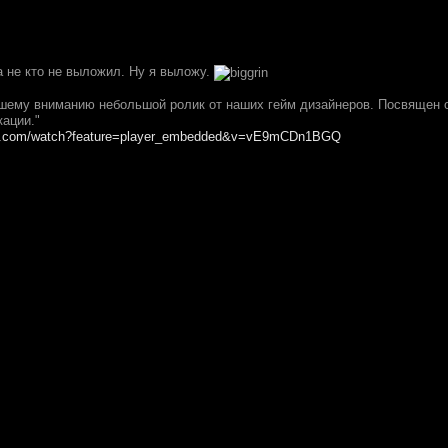
а не кто не выложил. Ну я выложу.
ему вниманию небольшой ролик от наших гейм дизайнеров. Посвящен о
кации."
be.com/watch?feature=player_embedded&v=vE9mCDn1BGQ