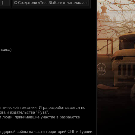
r]
Создатели «True Stalker» отчитались о проделанной работе
псиса)
птической тематики. Игра разрабатывается по
ова и издательства "Яуза".
т люди, принимавшие участие в разработке
ядерной войны на части территорий СНГ и Турции.