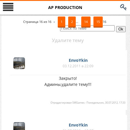
AP PRODUCTION
Страница
16
из
16
«
1
2
…
14
15
16
Удалите тему
EnvoYkin
03.12.2011 в 22:09
Закрыто!
Админы,удалите тему!!!
Отредактировал
SMGames
-
Понедельник, 30.07.2012, 17:33
EnvoYkin