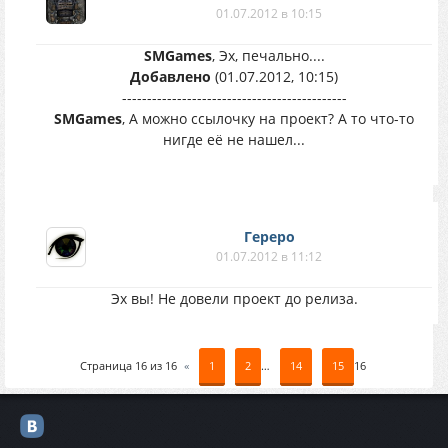
01.07.2012 в 10:15
SMGames
, Эх, печально....
Добавлено
(01.07.2012, 10:15)
---------------------------------------------
SMGames
, А можно ссылочку на проект? А то что-то
нигде её не нашел...
Гереро
01.07.2012 в 11:12
Эх вы! Не довели проект до релиза.
Страница
16
из
16
«
1
2
…
14
15
16