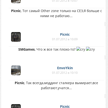
01.07.2012 в 10:07
Picnic
, Тот самый Other zone только на CE3,Я больше с
ними не работаю...
Picnic
01.07.2012 в 10:09
SMGames
, Что ж все так плохо-то?
EnvoYkin
01.07.2012 в 10:10
Picnic
, Так всегда,моддинг сталкера вымирает,все
работают,учатся...
Picnic