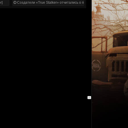
r]
Создатели «True Stalker» отчитались о проделанной работе