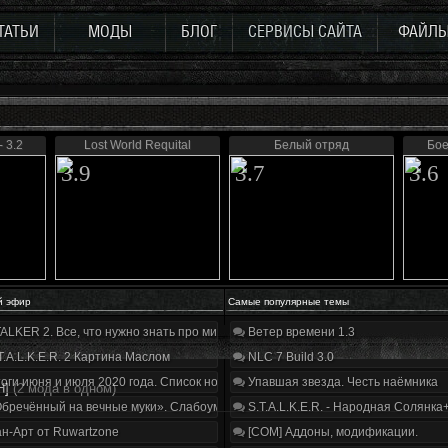
ТАТЬИ
МОДЫ
БЛОГ
СЕРВИСЫ САЙТА
ФАЙЛ
 3.2
Lost World Requital
Белый отряд
Бое
3.9
3.7
3.6
й эфир
Самые популярные темы
ALKER 2. Все, что нужно знать про мир, геймплей и сюжет | Разбор трейлера
Ветер времени 1.3
T.A.L.K.E.R. 2 Картина Маслом
NLC 7 Build 3.0
оги июня и июля 2020 года. Список нововведений
Упавшая звезда. Честь наёмника
Н]
(2 мода в одном)
бречённый на вечные муки». Слабоумие и отвага
S.T.A.L.K.E.R. - Народная Солянка
н-Арт от Ruwartzone
[COM] Аддоны, модификации.