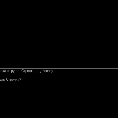
епки о группе Стрелка в одиночку.
кать Стрелка?