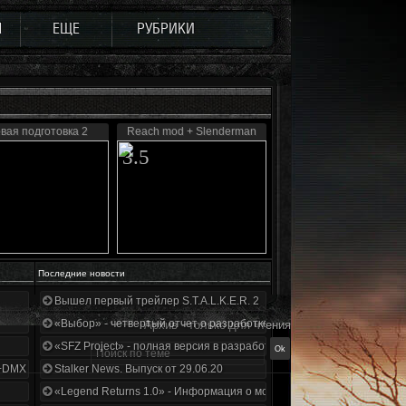
Ы
ЕЩЕ
РУБРИКИ
вая подготовка 2
Reach mod + Slenderman
3.5
Последние новости
Вышел первый трейлер S.T.A.L.K.E.R. 2
«Выбор» - четвертый отчет о разработке!
Архив - только для чтения
«SFZ Project» - полная версия в разработке!
+DMX 1.3.5.ООП.МА.К.
Stalker News. Выпуск от 29.06.20
«Legend Returns 1.0» - Информация о моде за июнь 2020