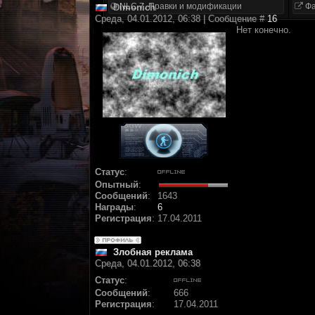
NLC 7. Правки и модификации
Фа
Dimonich
Среда, 04.01.2012, 06:38 | Сообщение #
16
Нет конечно.
Статус
:
Опытный
:
Сообщений
:
1643
Награды
:
6
Регистрация
:
17.04.2011
Злобная реклама
Среда, 04.01.2012, 06:38
Статус
:
Сообщений
:
666
Регистрация
:
17.04.2011