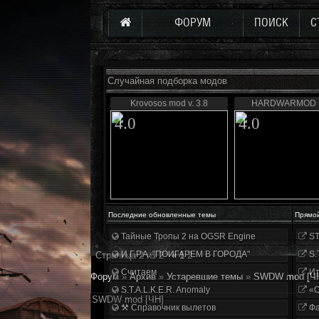
ФОРУМ
ПОИСК
С
Случайная подборка модов
Krovosos mod v. 3.8
HARDWARMOD -
4.0
4.0
Последние обновленные темы
Прямо
Тайные Тропы 2 на OGSR Engine
ST
И.Г.Р.А. "ПОИГАРЕМ В ГОРОДА"
S.
Страница
2
из
2
«
1
2
Считаем
Ит
Форум
»
Архив
»
Устаревшие темы
»
SWDW mod [Ч
S.T.A.L.K.E.R. Anomaly
«О
SWDW mod [ЧН]
⚒ Справочник вылетов
Фа