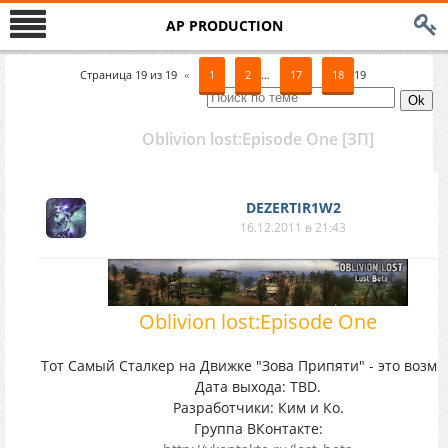
AP PRODUCTION
Страница
19
из
19
«
1
2
…
17
18
19
Oblivion lost:Episode One [ЗП]
DEZERTIR1W2
16.12.2011 в 21:43
Oblivion lost:Episode One
Тот Самый Сталкер на Движке "Зова Припяти" - это возмо
Дата выхода: TBD.
Разработчики: Ким и Ко.
Группа ВКонтакте: