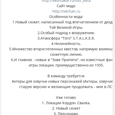
http://vkontakte.ru/lost_beta
Сайт мода:
http://x4chan.ru
Особенности мода:
1.Новый сюжет, написанный под впечатлением от диздо
Той Великой Игры.
2.Особый подход к вооружению.
3.Атмосфера "Того" S.T.A.L.K.E.R.
4.Нелинейность.
5.Множество второстепенных квестов, напрямую влияющ
сюжетную линию.
6.И главное - новые в "Зове Припяти", но известные фан
игры локации, преимущественно из 1935.
В команду требуется:
Актеры для озвучки новых персонажей (Актеры, озвучив
старую версию и желающие продолжать - мне в ЛС)
Уже готово:
1. Локации Кордон, Свалка.
2. Новый сюжет
3. Персонажи.