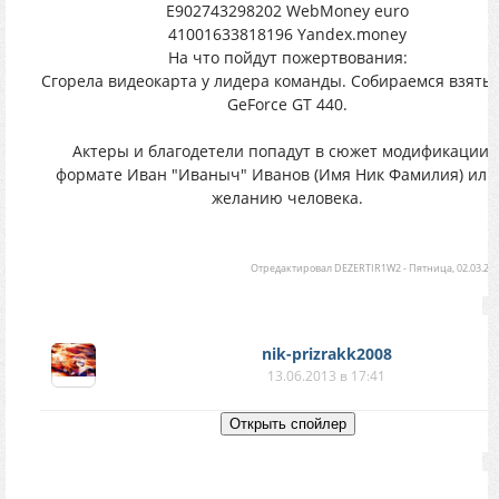
E902743298202 WebMoney euro
41001633818196 Yandex.money
На что пойдут пожертвования:
Сгорела видеокарта у лидера команды. Собираемся взять
GeForce GT 440.
Актеры и благодетели попадут в сюжет модификации 
формате Иван "Иваныч" Иванов (Имя Ник Фамилия) или
желанию человека.
Отредактировал
DEZERTIR1W2
-
Пятница, 02.03.201
nik-prizrakk2008
13.06.2013 в 17:41