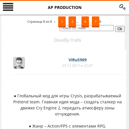
AP PRODUCTION
Страница
8
из
8
«
1
2
…
6
7
8
Deadly trails
ViRuS909
25.12.2011 в 22:47
● Глобальный мод для игры Crysis, разрабатываемый
Pretend team. Главная идея мода – создать сталкер на
движке Cry Engine 2, передать атмосферу зоны
отчуждения.
● Жанр – Action/FPS с элементами RPG.