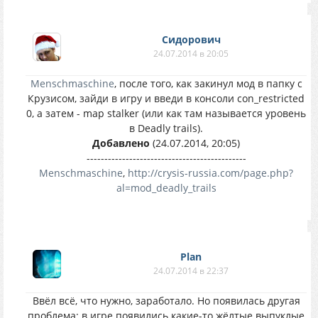
Сидорович
24.07.2014 в 20:05
Menschmaschine
, после того, как закинул мод в папку с
Крузисом, зайди в игру и введи в консоли con_restricted
0, а затем - map stalker (или как там называется уровень
в Deadly trails).
Добавлено
(24.07.2014, 20:05)
---------------------------------------------
Menschmaschine
,
http://crysis-russia.com/page.php?
al=mod_deadly_trails
Plan
24.07.2014 в 22:37
Ввёл всё, что нужно, заработало. Но появилась другая
проблема: в игре появились какие-то жёлтые выпуклые