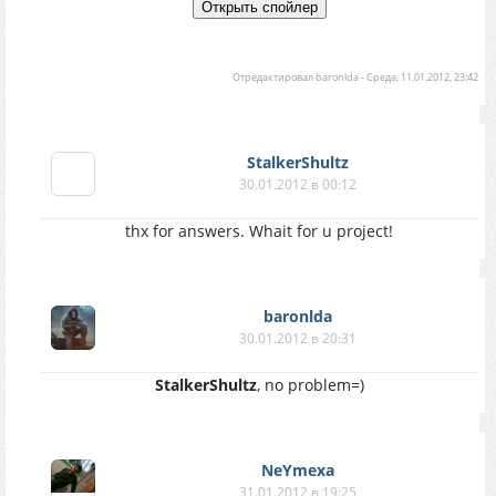
Отредактировал
baronlda
-
Среда, 11.01.2012, 23:42
StalkerShultz
30.01.2012 в 00:12
thx for answers. Whait for u project!
baronlda
30.01.2012 в 20:31
StalkerShultz
, no problem=)
NeYmexa
31.01.2012 в 19:25