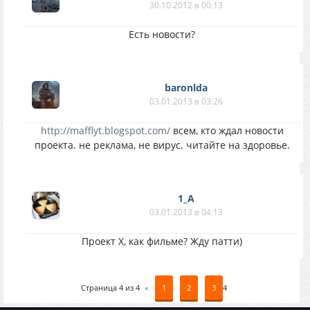
30.10.2012 в 00:13
Есть новости?
baronlda
03.01.2013 в 03:26
http://mafflyt.blogspot.com/
всем, кто ждал новости
проекта. не реклама, не вирус. читайте на здоровье.
1_A
03.01.2013 в 04:13
Проект Х, как фильме? Жду патти)
Страница
4
из
4
«
1
2
3
4