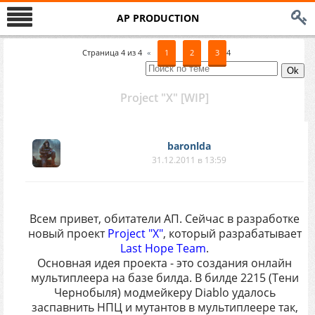
AP PRODUCTION
Страница
4
из
4
«
1
2
3
4
Project "X" [WIP]
baronlda
31.12.2011 в 13:59
Всем привет, обитатели АП. Сейчас в разработке
новый проект
Project "X"
, который разрабатывает
Last Hope Team
.
Основная идея проекта - это создания онлайн
мультиплеера на базе билда. В билде 2215 (Тени
Чернобыля) модмейкеру Diablo удалось
заспавнить НПЦ и мутантов в мультиплеере так,