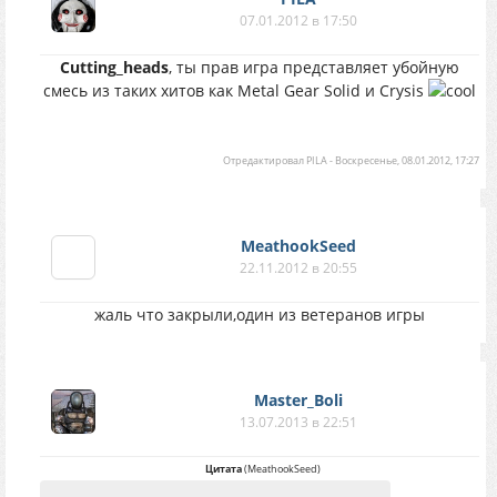
07.01.2012 в 17:50
Cutting_heads
, ты прав игра представляет убойную
смесь из таких хитов как Metal Gear Solid и Crysis
Отредактировал
PILA
-
Воскресенье, 08.01.2012, 17:27
MeathookSeed
22.11.2012 в 20:55
жаль что закрыли,один из ветеранов игры
Master_Boli
13.07.2013 в 22:51
Цитата
(
MeathookSeed
)