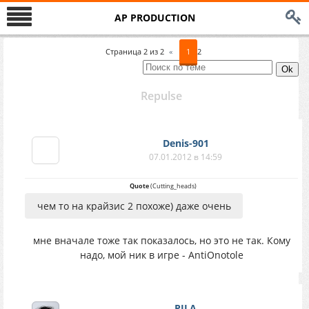
AP PRODUCTION
Страница
2
из
2
«
1
2
Repulse
Denis-901
07.01.2012 в 14:59
Quote
(
Cutting_heads
)
чем то на крайзис 2 похоже) даже очень
мне вначале тоже так показалось, но это не так. Кому
надо, мой ник в игре - AntiOnotole
PILA