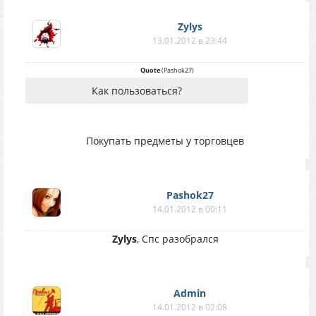
Zylys
13.01.2012 в 23:44
Quote
(
Pashok27
)
Как пользоваться?
Покупать предметы у торговцев
Pashok27
14.01.2012 в 00:11
Zylys
, Спс разобрался
Аdmin
14.01.2012 в 02:08