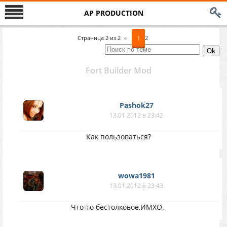
AP PRODUCTION
Страница
2
из
2
«
1
2
Fort Builder Mod
Pashok27
13.01.2012 в 23:42
Как пользоваться?
wowa1981
13.01.2012 в 23:43
Что-то бестолковое,ИМХО.