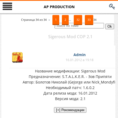
AP PRODUCTION
Страница
34
из
34
«
1
2
…
32
33
34
Sigerous Mod COP 2.1
Аdmin
16.01.2012 в 19:18
Название модификации: Sigerous Mod
Предназначение: S.T.A.L.K.E.R. - Зов Припяти
Автор: Болотов Николай (GeJorge или Nick_Mondyfic)
Необходимый патч: 1.6.0.2
Дата релиза мода: 16.01.2012
Версия мода: 2.1