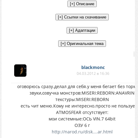
blackmonc
04.03.2012 в 16:36
оговорюсь сразу.делал для себя.у меня бегает без торм
звуки,озвучка монстров:MISERI:REBORN:ANAVRIN
текстуры:MISERI:REBORN
есть чит меню.Кому не интересно.просто не пользуем
ATMOSFEAR отсутствует:
мои системные:ОСЬ VIN.7 64bit
ОЗУ 6 г
http://narod.ru/disk....ar.html