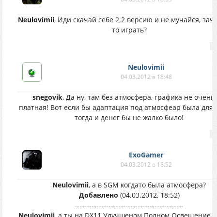
Neulovimii
, Иди скачай себе 2.2 версию и не мучайся, заче
то играть?
Neulovimii
04.03.2012 в 18:48
snegovik
, Да ну, там без атмосфера, графика не очень.
платная! Вот если бы адаптация под атмосфеар была для с
тогда и денег бы не жалко было!
ExoGamer
04.03.2012 в 18:52
Neulovimii
, а в SGM когдато была атмосфера?
Добавлено
(04.03.2012, 18:52)
---------------------------------------------
Neulovimii
, а ты на DX11 Улучшеном Полном Освещение 