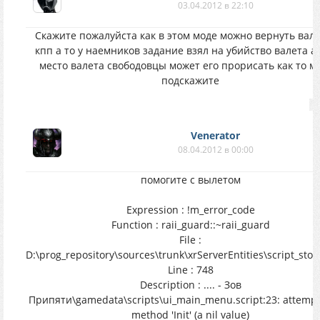
03.04.2012 в 22:10
Скажите пожалуйста как в этом моде можно вернуть вале
кпп а то у наемников задание взял на убийство валета а 
место валета свободовцы может его прорисать как то м
подскажите
Venerator
08.04.2012 в 00:00
помогите с вылетом
Expression : !m_error_code
Function : raii_guard::~raii_guard
File :
D:\prog_repository\sources\trunk\xrServerEntities\script_sto
Line : 748
Description : .... - Зов
Припяти\gamedata\scripts\ui_main_menu.script:23: attempt 
method 'Init' (a nil value)