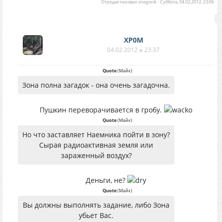
Отредактировал
snegovik
-
Суббота, 04.02.2012, 23:06
XP0M
04.02.2012 в 23:37
Quote
(
Майк
)
Зона полна загадок - она очень загадочна.
Пушкин переворачивается в гробу.
Quote
(
Майк
)
Но что заставляет Наемника пойти в зону?
Сырая радиоактивная земля или
зараженный воздух?
Деньги, не?
Quote
(
Майк
)
Вы должны выполнять задание, либо Зона
убьет Вас.