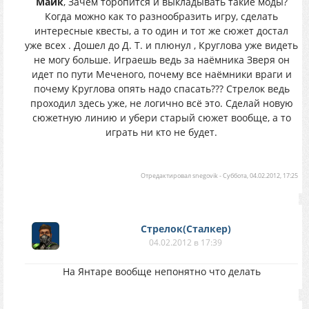
Майк
, Зачем торопится и выкладывать такие моды?
Когда можно как то разнообразить игру, сделать
интересные квесты, а то один и тот же сюжет достал
уже всех . Дошел до Д. Т. и плюнул , Круглова уже видеть
не могу больше. Играешь ведь за наёмника Зверя он
идет по пути Меченого, почему все наёмники враги и
почему Круглова опять надо спасать??? Стрелок ведь
проходил здесь уже, не логично всё это. Сделай новую
сюжетную линию и убери старый сюжет вообще, а то
играть ни кто не будет.
Отредактировал
snegovik
-
Суббота, 04.02.2012, 17:25
Стрелок(Сталкер)
04.02.2012 в 17:39
На Янтаре вообще непонятно что делать