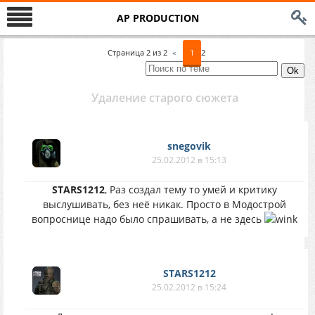
AP PRODUCTION
Страница
2
из
2
«
1
2
Удаление старого сюжета
snegovik
25.02.2012 в 15:13
STARS1212
, Раз создал тему то умей и критику
выслушивать, без неё никак. Просто в Модострой
вопроснице надо было спрашивать, а не здесь
STARS1212
25.02.2012 в 15:24