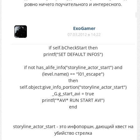
ровно ничего поучительного и интересного.
ExoGamer
07.03.2012 в 14:22
if self.bCheckStart then
printf("SET DEFAULT INFOS")
if not has_alife_info("storyline_actor_start") and
(level.name() == "l01_escape")
then
self.object:give_info_portion("storyline_actor_start")
_G.g_start_avi = true
printf("*AVI* RUN START AVI")
end
storyline_actor_start - это инфопоршн, дающий квест на
убийство стрелка