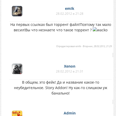
emIk
28.02.2012 в 21:28
На первых ссылках был торрент файл!Поэтому так мало
весил!Вы что незнаете что такое торрент ?
Отредактировал
emIk
-
Вторник, 28.02.2012, 21:29
Xenon
28.02.2012 в 21:31
В общем, это фейк! Да и название какое-то
неубедительное. Story Addon! Ну как-то слишком уж
банально!
Аdmin