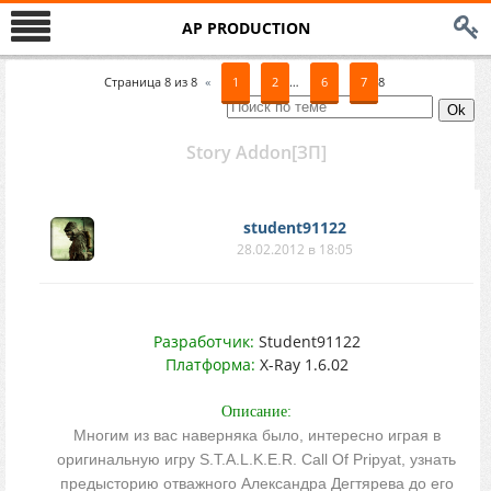
AP PRODUCTION
Страница
8
из
8
«
1
2
…
6
7
8
Story Addon[ЗП]
student91122
28.02.2012 в 18:05
Разработчик:
Student91122
Платформа:
X-Ray 1.6.02
Описание:
Многим из вас наверняка было, интересно играя в
оригинальную игру S.T.A.L.K.E.R. Call Of Pripyat, узнать
предысторию отважного Александра Дегтярева до его