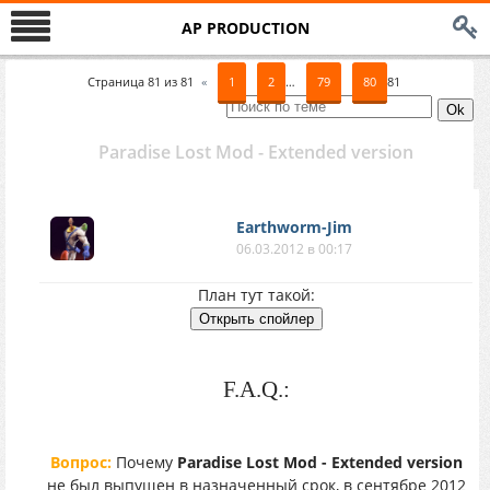
AP PRODUCTION
Страница
81
из
81
«
1
2
…
79
80
81
Paradise Lost Mod - Extended version
Earthworm-Jim
06.03.2012 в 00:17
План тут такой:
F.A.Q.:
Вопрос:
Почему
Paradise Lost Mod - Extended version
не был выпущен в назначенный срок, в сентябре 2012