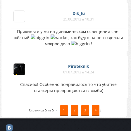
Dik_lu
25.06.2012 в 10:31
Прикиньте у мя на динамическом освещении снег
жёлтый
, как будто на него сделали
мокрое дело
!
Pirotexnik
01.07.2012 в 14:24
Спасибо! Особенно понравилось то что убитые
сталкеры превращаются в зомби)
Страница
5
из
5
«
1
2
3
4
5