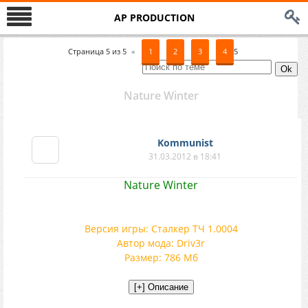
AP PRODUCTION
Страница
5
из
5
«
1
2
3
4
5
Nature Winter
Kommunist
31.03.2012 в 18:41
Nature Winter
Версия игры: Сталкер ТЧ 1.0004
Автор мода: Driv3r
Размер: 786 Мб