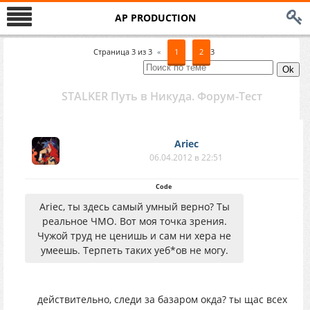
AP PRODUCTION
Страница
3
из
3
«
1
2
3
STALKER Путь в Никуда. Форум-Тест
Ariec
06.04.2012 в 22:51
Code
Ariec, ты здесь самый умный верно? Ты
реальное ЧМО. Вот моя точка зрения.
Чужой труд не ценишь и сам ни хера не
умеешь. Терпеть таких уеб*ов не могу.
действительно, следи за базаром окда? ты щас всех