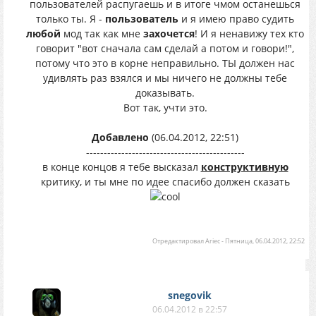
пользователей распугаешь и в итоге чмом останешься
только ты. Я -
пользователь
и я имею право судить
любой
мод так как мне
захочется
! И я ненавижу тех кто
говорит "вот сначала сам сделай а потом и говори!",
потому что это в корне неправильно. ТЫ должен нас
удивлять раз взялся и мы ничего не должны тебе
доказывать.
Вот так, учти это.
Добавлено
(06.04.2012, 22:51)
---------------------------------------------
в конце концов я тебе высказал
конструктивную
критику, и ты мне по идее спасибо должен сказать
Отредактировал
Ariec
-
Пятница, 06.04.2012, 22:52
snegovik
06.04.2012 в 22:57