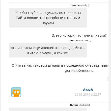
Цитата
racindp
(
)
Как бы грубо не звучало, но половина
сайта овощи, неспособные к точным
наукам.
Э, это история то точная наука?
Цитата
verty_n00b
(
)
Ага, а потом ещё япошек взялись долбить..
Китаю помочь, а как же.
О Китае как таковом думали в последнюю очередь, вып
договорённость.
AzzzA
21.06.2016 в 22:57
Цитата
Climbing
(
)