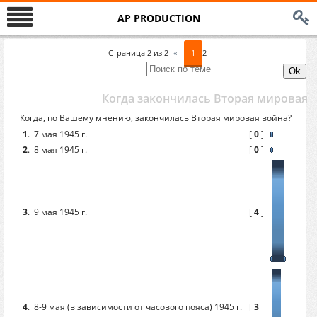
AP PRODUCTION
Страница
2
из
2
«
1
2
Когда закончилась Вторая мировая 
Когда, по Вашему мнению, закончилась Вторая мировая война?
1
.
7 мая 1945 г.
[
0
]
2
.
8 мая 1945 г.
[
0
]
3
.
9 мая 1945 г.
[
4
]
4
.
8-9 мая (в зависимости от часового пояса) 1945 г.
[
3
]