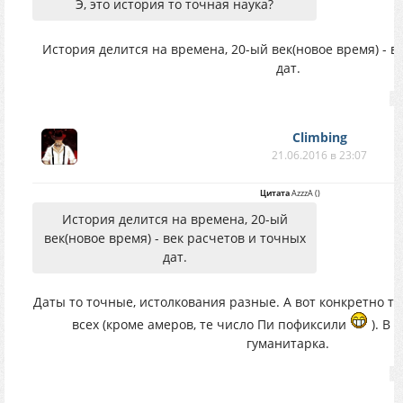
Э, это история то точная наука?
История делится на времена, 20-ый век(новое время) - в
дат.
Climbing
21.06.2016 в 23:07
Цитата
AzzzA
(
)
История делится на времена, 20-ый
век(новое время) - век расчетов и точных
дат.
Даты то точные, истолкования разные. А вот конкретно т
всех (кроме амеров, те число Пи пофиксили
). В 
гуманитарка.