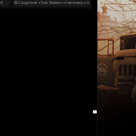
r]
Создатели «True Stalker» отчитались о проделанной работе