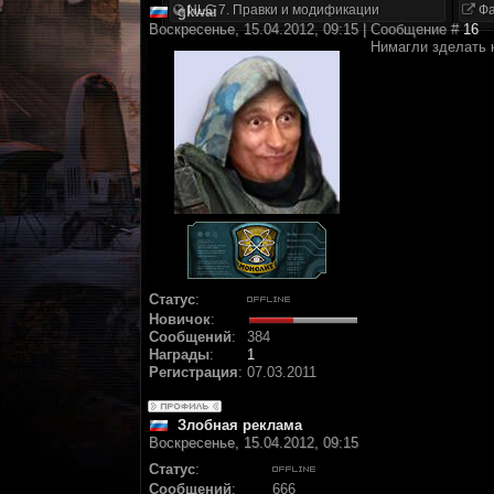
NLC 7. Правки и модификации
Фа
gkwai
Воскресенье, 15.04.2012, 09:15 | Сообщение #
16
Нимагли зделать к
Статус
:
Новичок
:
Сообщений
:
384
Награды
:
1
Регистрация
:
07.03.2011
Злобная реклама
Воскресенье, 15.04.2012, 09:15
Статус
:
Сообщений
:
666