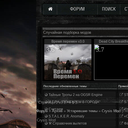
ФОРУМ
ПОИСК
С
Случайная подборка модов
Время перемен v3.0
Dead City Breakth
3.6
3.7
Последние обновленные темы
Прямо
Тайные Тропы 2 на OGSR Engine
ST
И.Г.Р.А. "ПОИГАРЕМ В ГОРОДА"
S.
Страница
2
из
2
«
1
2
Считаем
Ит
Форум
»
Архив
»
Устаревшие темы
»
Crysis Mod
(Гл
S.T.A.L.K.E.R. Anomaly
«О
Crysis Mod
⚒ Справочник вылетов
Фа