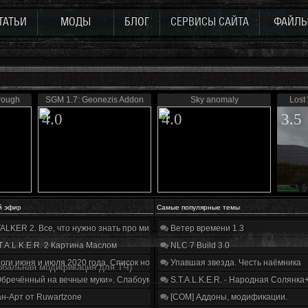
ТАТЬИ
МОДЫ
БЛОГ
СЕРВИСЫ САЙТА
ФАЙЛ
rough
SGM 1.7: Geonezis Addon
Sky anomaly
Lost
4.0
4.0
3.5
й эфир
Самые популярные темы
ALKER 2. Все, что нужно знать про мир, геймплей и сюжет | Разбор трейлера
Ветер времени 1.3
T.A.L.K.E.R. 2 Картина Маслом
NLC 7 Build 3.0
оги июня и июля 2020 года. Список нововведений
Упавшая звезда. Честь наёмника
обальная модификация для ТЧ)
бречённый на вечные муки». Слабоумие и отвага
S.T.A.L.K.E.R. - Народная Солянка
н-Арт от Ruwartzone
[COM] Аддоны, модификации.