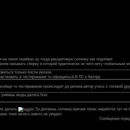
я на своих ошибках,ну тогда раскритикую солянку как подобает.
зачем называть сборку в которой практически не чего нету глобальным м
оваться только после релиза
частвовать в тестирование то обращаться В ЛС к Автору
ообще то тестирования происходит до релиза,автор учись с логикой др
то умеешь моды делать?хех
их делать
Ты делаешь солянку,причем твоих наработок тут не 
нию тоже нечего нового не увидел.
Сообщение отре