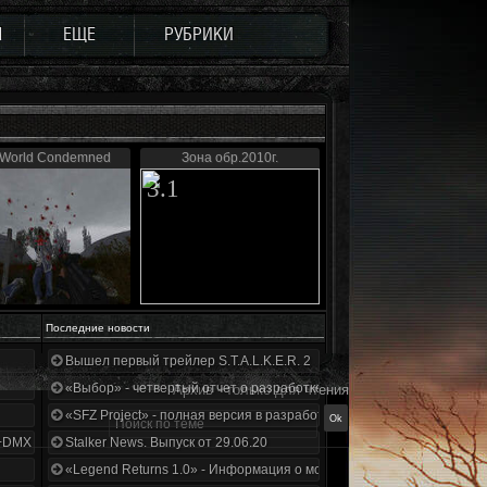
Ы
ЕЩЕ
РУБРИКИ
 World Condemned
Зона обр.2010г.
3.1
Последние новости
Вышел первый трейлер S.T.A.L.K.E.R. 2
«Выбор» - четвертый отчет о разработке!
Архив - только для чтения
«SFZ Project» - полная версия в разработке!
+DMX 1.3.5.ООП.МА.К.
Stalker News. Выпуск от 29.06.20
«Legend Returns 1.0» - Информация о моде за июнь 2020