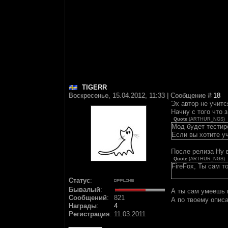
TIGERR
Воскресенье, 15.04.2012, 11:33 | Сообщение #
18
Эх автор не учитс
Начну с того что 
Quote
(
ARTHUR_NGS
)
Мод будет тестир
Если вы хотите у
После релиза
Ну в
Quote
(
ARTHUR_NGS
)
FireFox, Ты сам 
Статус
:
Бывалый
:
А ты сам умеешь 
Сообщений
:
821
А по твоему описа
Награды
:
4
Регистрация
:
11.03.2011