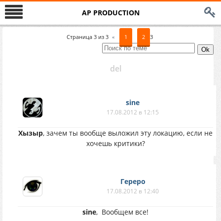
AP PRODUCTION
Страница
3
из
3
«
1
2
3
del
sine
17.08.2012 в 12:15
Хызыр
, зачем ты вообще выложил эту локацию, если не
хочешь критики?
Гереро
17.08.2012 в 12:40
sine
,
Вообщем все!