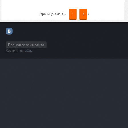
Страница
3
из
3
«
1
2
3
Полная версия сайта
Хостинг от
uCoz