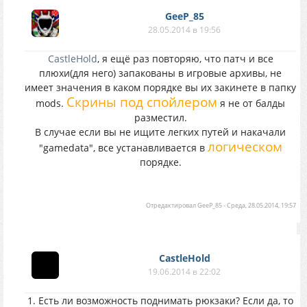
GeeP_85
28.05.2014 в 19:56
CastleHold
, я ещё раз повторяю, что патч и все
плюхи(для него) запакованы в игровые архивы, не
имеет значения в каком порядке вы их закинете в папку
Скрины под спойлером
mods.
я не от балды
разместил.
В случае если вы не ищите легких путей и накачали
логическом
"gamedata", все устанавливается в
порядке.
Отредактировал
GeeP_85
-
Среда, 28.05.2014, 19:57
CastleHold
19.06.2014 в 22:02
1. Есть ли возможность поднимать рюкзаки? Если да, то