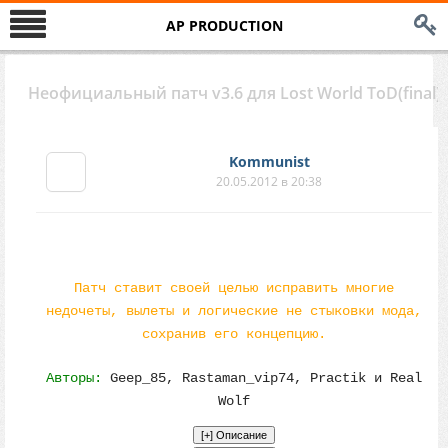
AP PRODUCTION
Неофициальный патч v3.6 для Lost World ToD(final)
Kommunist
20.05.2012 в 20:38
Патч ставит своей целью исправить многие
недочеты, вылеты и логические не стыковки мода,
сохранив его концепцию.
Авторы:
Geep_85, Rastaman_vip74, Practik и Real
Wolf