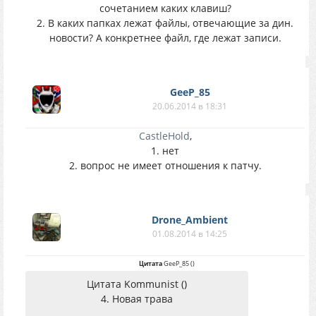
сочетанием каких клавиш?
2. В каких папках лежат файлы, отвечающие за дин.
новости? А конкретнее файл, где лежат записи.
GeeP_85
20.06.2014 в 18:31
CastleHold
,
1. нет
2. вопрос не имеет отношения к патчу.
Drone_Ambient
01.08.2014 в 14:25
Цитата
GeeP_85
(
)
Цитата Kommunist ()
4. Новая трава