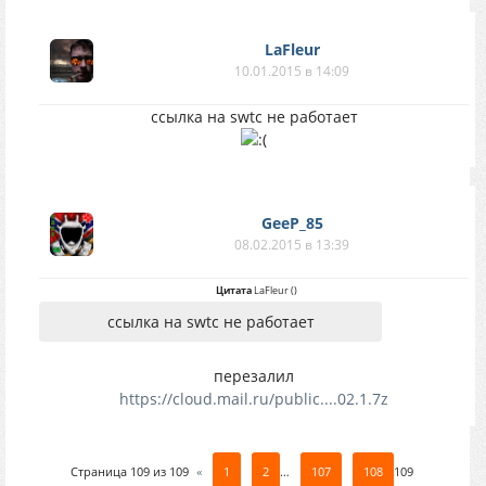
LaFleur
10.01.2015 в 14:09
ссылка на swtc не работает
GeeP_85
08.02.2015 в 13:39
Цитата
LaFleur
(
)
ссылка на swtc не работает
перезалил
https://cloud.mail.ru/public....02.1.7z
Страница
109
из
109
«
1
2
…
107
108
109